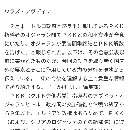
ウラズ・アヴディン
２月末、トルコ政府と終身刑に服しているＰＫＫ
指導者のオジャラン間でＰＫＫとの和平交渉が合意
にいたり、オジャランが武装闘争終結とＰＫＫ解散
を告げた、と報じられた。以下は、その合意公表以
前に書かれたものだが、今回の動きを取り巻く国内
外の要素とそこに作用している力の分析を現地から
伝えている。中東の今後を理解する上で貴重な情報
であり紹介する。（「かけはし」編集部）
ＰＫＫ（クルド労働者党）指導者のアブドラ・オ
ジャランとトルコ政府間の交渉破綻と休戦の終了か
ら９年以上、エルドアン政権はあらためて、ＰＫＫ
（および、シリアのロジャヴァのその諸部隊）に彼