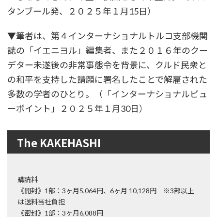
タンブール発、２０２５年１月15日）
▼筆者は、第４インターナショナルトルコ支部機関
誌の「イエニヨル」編集者、また２０１６年のクー
デター未遂後の非常事態令を背景に、クルド民衆と
の和平を支持した請願に署名したことで解雇された
多数の学者のひとり。（「インターナショナルビュ
ーポイント」２０２５年１月30日）
The KAKEHASHI
購読料
《開封》1部：3ヶ月5,064円、6ヶ月 10,128円 ※3部以上
は送料当社負担
《密封》1部：3ヶ月6,088円