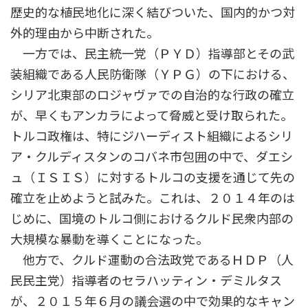
歴史的な植民地化に深く結びついた、国内的かつ対
外的理由から中断された。
一方では、民主統一党（ＰＹＤ）指導部とその武
装組織である人民防衛隊（ＹＰＧ）の下における、
シリア北東部のロジャヴァでの自治的な行政の確立
が、早くもアンカラによって脅威と受け取られた。
トルコ政権は、特にジハーディスト組織によるシリ
ア・クルディスタンのコバネ市包囲の中で、ダエシ
ュ（ＩＳＩＳ）に対するトルコの支援を通じて先の
確立を止めようと試みた。これは、２０１４年のは
じめに、国境のトルコ側におけるクルド民衆内部の
大規模な暴動を導くことになった。
他方で、クルド運動の合法政党であるＨＤＰ（人
民民主党）指導者のセラハッティン・デミルタス
が、２０１５年６月の議会選の中で効果的なキャン