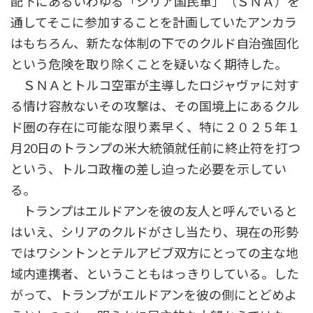
配下にあるいわゆる「シリア国民軍」（ＳＮＡ）を
通してそこに参加することを計画していたアンカラ
はもちろん、新たな体制の下でのクルド自治強固化
という危険を取り除くことを疑いなく期待した。
ＳＮＡとトルコ空軍が主導したロジャヴァに対す
る情け容赦ないその攻撃は、その国境上にあるクル
ド圏の存在に可能な限り素早く、特に２０２５年１
月20日のトランプの米大統領就任前に終止符を打つ
という、トルコ政権の差し迫った必要を示してい
る。
トランプはエルドアンを彼の友人と呼んでいると
はいえ、シリアのクルドがさし当たり、現在の形勢
ではワシントンとテルアビブ双方にとっての主な地
域内連携者、ということもはっきりしている。した
がって、トランプがエルドアンを彼の側にとどめよ