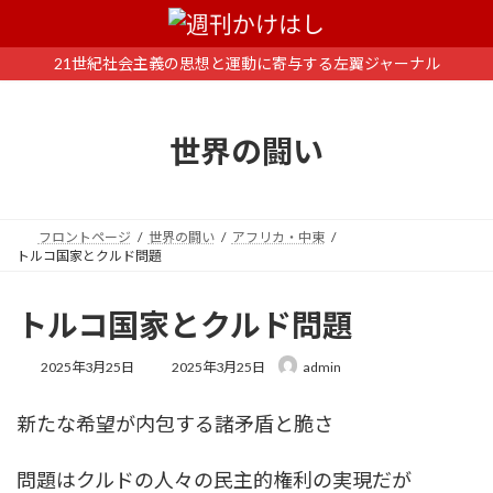
コ
ナ
ン
ビ
テ
ゲ
21世紀社会主義の思想と運動に寄与する左翼ジャーナル
ン
ー
ツ
シ
へ
ョ
世界の闘い
ス
ン
キ
に
ッ
移
プ
動
フロントページ
世界の闘い
アフリカ・中東
トルコ国家とクルド問題
トルコ国家とクルド問題
最
2025年3月25日
2025年3月25日
admin
終
更
新たな希望が内包する諸矛盾と脆さ
新
日
時
問題はクルドの人々の民主的権利の実現だが
: