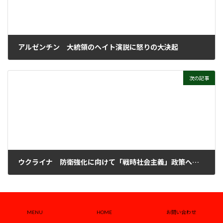
アルゼンチン 大統領のヘイト演説に怒りの大決起
2025年3月18日
次の記事
ウクライナ 防衛強化に向けて「戦時社会主義」政策への移行を
2025年3月26日
アジア・太平洋
MENU
HOME
お問い合わせ