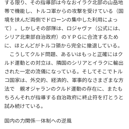
する限り、その指導部は今なおイラク北部の山岳地
帯で機能し、トルコ軍からの攻撃を受けている（国
境を挟んだ両側でドローンの集中した利用によっ
て）。しかしその部隊は、ロジャヴァ（公式には、
シリア北東部自治政府）のＹＰＧに合流するため
に、ほとんどがトルコ領から完全に撤退している。
こうしてクルド問題、あるいはもっと正確にはク
ルド運動との対立は、隣国のシリアとイラクに輸出
された一定の流儀になっている。そしてそこでトル
コ国家は、外交的、経済的、軍事的なさまざまな方
法で 親オジャランのクルド運動の存在に、またも
ちろんそれが指導する自治政府に終止符を打とうと
試み続けている。
国内の力関係―体制への逆風