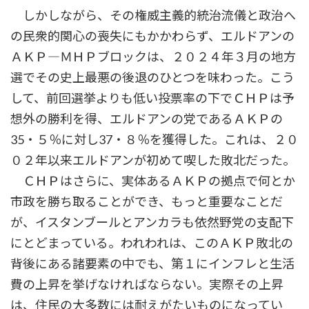
しかしながら、その権威主義的統治流儀と政治へ
の民衆的関心の喪失にもかかわらず、エルドアンの
ＡＫＰ―ＭＨＰブロックは、２０２４年３月の地方
選でその史上最悪の後退のひとつを味わった。こう
して、前回選挙よりも低い投票率の下でＣＨＰは予
想外の勝利を得、エルドアンの党であるＡＫＰの
35・５％に対し37・８％を獲得した。これは、２０
０２年以来エルドアンが初めて喫した敗北だった。
ＣＨＰはさらに、実体あるＡＫＰの拠点で何とか
市政を勝ち取ることができ、もっと重要なことだ
が、イスタンブールとアンカラも依然野党の支配下
にとどまっている。われわれは、このＡＫＰ敗北の
背後にある諸要素の中でも、第１にインフレと生活
費の上昇を挙げなければならない。実際その上昇
は、住民の大多数には耐えがたいものになってい