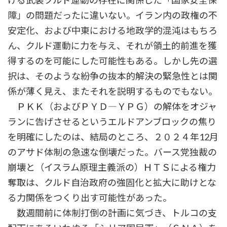
ける武装クルド運動の存在に関係した「国家安全保
障」の問題だったに違いない。イラン内の政権の不
安定化、および中東における地政学的混沌はもちろ
ん、クルド運動に力を与え、それが領土的前進を獲
得するのを可能にした可能性もある。しかし先の選
択は、そのような紛争の抜本的解決の緊急性とは関
係が薄く見え、またそれを説明するものでもない。
ＰＫＫ（およびＰＹＤ―ＹＰＧ）の解体をオジャ
ランに告げさせるというエルドアンブロックの焦り
を明確にしたのは、結局のところ、２０２４年12月
のアサド体制の急速な倒壊だった。バース党独裁の
崩壊と（イスラム原理主義派の）ＨＴＳによる権力
奪取は、クルド自治政府の強固化と拡大に助けとな
る力関係をつくり出す可能性があった。
数週間前に体制打倒の計画に気づき、トルコの支