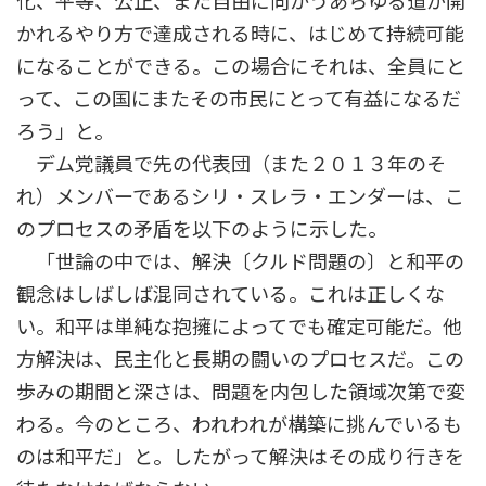
化、平等、公正、また自由に向かうあらゆる道が開
かれるやり方で達成される時に、はじめて持続可能
になることができる。この場合にそれは、全員にと
って、この国にまたその市民にとって有益になるだ
ろう」と。
デム党議員で先の代表団（また２０１３年のそ
れ）メンバーであるシリ・スレラ・エンダーは、こ
のプロセスの矛盾を以下のように示した。
「世論の中では、解決〔クルド問題の〕と和平の
観念はしばしば混同されている。これは正しくな
い。和平は単純な抱擁によってでも確定可能だ。他
方解決は、民主化と長期の闘いのプロセスだ。この
歩みの期間と深さは、問題を内包した領域次第で変
わる。今のところ、われわれが構築に挑んでいるも
のは和平だ」と。したがって解決はその成り行きを