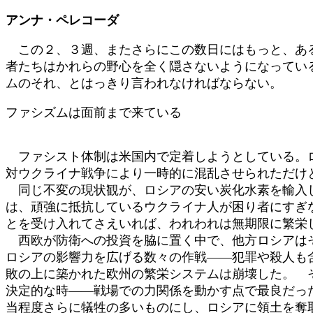
:
アンナ・ペレコーダ
この２、３週、またさらにこの数日にはもっと、ある
者たちはかれらの野心を全く隠さないようになってい
ムのそれ、とはっきり言われなければならない。
ファシズムは面前まで来ている
ファシスト体制は米国内で定着しようとしている。ロ
対ウクライナ戦争により一時的に混乱させられただけ
同じ不変の現状観が、ロシアの安い炭化水素を輸入し
は、頑強に抵抗しているウクライナ人が困り者にすぎ
とを受け入れてさえいれば、われわれは無期限に繁栄
西欧が防衛への投資を脇に置く中で、他方ロシアはそ
ロシアの影響力を広げる数々の作戦――犯罪や殺人も
敗の上に築かれた欧州の繁栄システムは崩壊した。 
決定的な時――戦場での力関係を動かす点で最良だっ
当程度さらに犠牲の多いものにし、ロシアに領土を奪