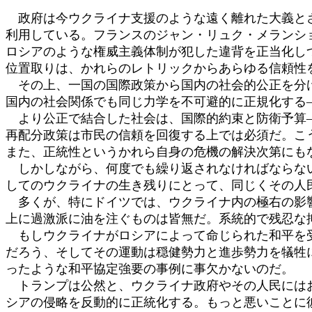
政府は今ウクライナ支援のような遠く離れた大義とさ
利用している。フランスのジャン・リュク・メランシ
ロシアのような権威主義体制が犯した違背を正当化し
位置取りは、かれらのレトリックからあらゆる信頼性
その上、一国の国際政策から国内の社会的公正を分け
国内の社会関係でも同じ力学を不可避的に正規化する
より公正で結合した社会は、国際的約束と防衛予算―
再配分政策は市民の信頼を回復する上では必須だ。こ
また、正統性というかれら自身の危機の解決次第にも
しかしながら、何度でも繰り返されなければならない
してのウクライナの生き残りにとって、同じくその人
多くが、特にドイツでは、ウクライナ内の極右の影響
上に過激派に油を注ぐものは皆無だ。系統的で残忍な
もしウクライナがロシアによって命じられた和平を受
だろう、そしてその運動は穏健勢力と進歩勢力を犠牲
ったような和平協定強要の事例に事欠かないのだ。
トランプは公然と、ウクライナ政府やその人民にはお
シアの侵略を反動的に正統化する。もっと悪いことに