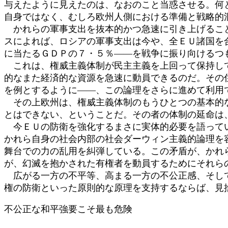
与えたように見えたのは、なおのこと当惑させる。何
自身ではなく、むしろ欧州人側における準備と戦略的
かれらの軍事支出を抜本的かつ急速に引き上げること
スによれば、ロシアの軍事支出は今や、全ＥＵ諸国を
に当たるＧＤＰの７・５％――を戦争に振り向けるつ
これは、権威主義体制が民主主義を上回って保持して
的なまた経済的な資源を急速に動員できるのだ。その
を例とするように――、この論理をさらに進めて利用
その上欧州は、権威主義体制のもうひとつの基本的な
とはできない、ということだ。その者の体制の延命は
今ＥＵの防衛を強化するまさに実体的必要を語ってい
かれら自身の社会内部の社会ダーウィン主義的論理を
舞台での力の乱用を糾弾している。この矛盾が、かれ
が、幻滅を抱かされた有権者を動員するためにそれら
広がる一方の不平等、高まる一方の不公正感、そして
権の防衛といった原則的な原理を支持するならば、見
不公正な和平強要こそ最も危険