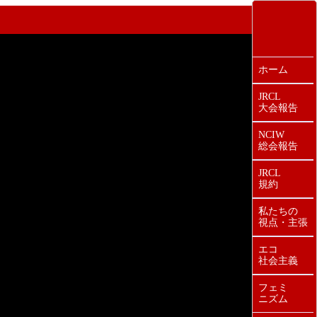
ホーム
JRCL
大会報告
NCIW
総会報告
JRCL
規約
私たちの
視点・主張
エコ
社会主義
フェミ
ニズム