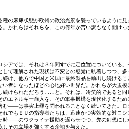
種の麻痺状態が欧州の政治光景を襲っているように見
る。かれらはそれらを、この何年か言い訳もなく開けっ
シアでは、それは３年間すでに定位置についている。
として理解された現状は不変との感覚に執着しつつ、多
続け、他方で中国と米国に最終製品を輸出し続けるこ
ない者になったほどの心地好い世界だ。かれらが大規模
し続けられただろう……と。それは、冷笑的であると同
のエネルギー歳入を、その軍事機構を現代化するため
含む――は事実上罪を問われることなく続いてきた。ロ
それでもＥＵの指導者たちは、迅速かつ実効的な対ロシ
た時――のウクライナ援助を遅らせつつ、先の幻想にし
取しその立場を強くする余地を与えた。