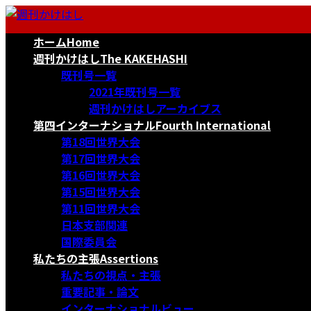
コ
ナ
ン
ビ
ホーム
Home
テ
ゲ
ン
ー
週刊かけはし
The KAKEHASHI
ツ
シ
既刊号一覧
へ
ョ
2021年既刊号一覧
ス
ン
週刊かけはしアーカイブス
キ
に
第四インターナショナル
Fourth International
ッ
移
第18回世界大会
プ
動
第17回世界大会
第16回世界大会
第15回世界大会
第11回世界大会
日本支部関連
国際委員会
私たちの主張
Assertions
私たちの視点・主張
重要記事・論文
インターナショナルビュー