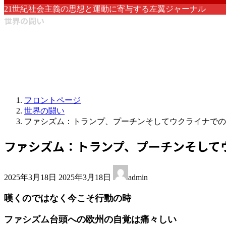
21世紀社会主義の思想と運動に寄与する左翼ジャーナル
世界の闘い
フロントページ
世界の闘い
ファシズム：トランプ、プーチンそしてウクライナでの
ファシズム：トランプ、プーチンそして
最
2025年3月18日
2025年3月18日
admin
終
更
嘆くのではなく今こそ行動の時
新
日
ファシズム台頭への欧州の自覚は痛々しい
時