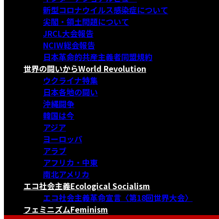
新型コロナウイルス感染症について
尖閣・領土問題について
JRCL大会報告
NCIW総会報告
日本革命的共産主義者同盟規約
世界の闘いから
World Revolution
ウクライナ特集
日本各地の闘い
沖縄闘争
韓国は今
アジア
ヨーロッパ
アラブ
アフリカ・中東
南北アメリカ
エコ社会主義
Ecological Socialism
エコ社会主義革命宣言〈第18回世界大会〉
フェミニズム
Feminism