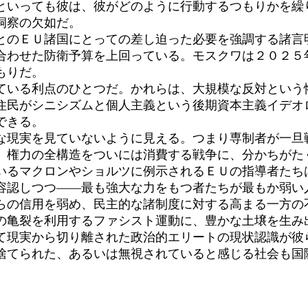
といっても彼は、彼がどのように行動するつもりかを繰
洞察の欠如だ。
のＥＵ諸国にとっての差し迫った必要を強調する諸言
合わせた防衛予算を上回っている。モスクワは２０２５年
もりだ。
いる利点のひとつだ。かれらは、大規模な反対という
住民がシニシズムと個人主義という後期資本主義イデオ
できる。
現実を見ていないように見える。つまり専制者が一旦
、権力の全構造をついには消費する戦争に、分かちがた
るマクロンやショルツに例示されるＥＵの指導者たち
容認しつつ――最も強大な力をもつ者たちが最もか弱い
らの信用を弱め、民主的な諸制度に対する高まる一方の
の亀裂を利用するファシスト運動に、豊かな土壌を生み
現実から切り離された政治的エリートの現状認識が彼
捨てられた、あるいは無視されていると感じる社会も国