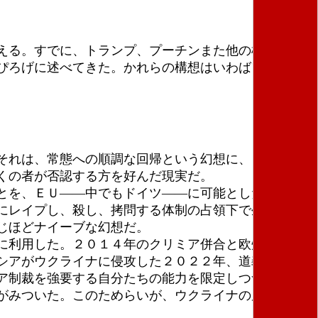
える。すでに、トランプ、プーチンまた他の極右指導
ぴろげに述べてきた。かれらの構想はいわばファシズ
それは、常態への順調な回帰という幻想に、ロシアの
くの者が否認する方を好んだ現実だ。
とを、ＥＵ――中でもドイツ――に可能とした。それ
にレイプし、殺し、拷問する体制の占領下で生きるこ
じほどナイーブな幻想だ。
に利用した。２０１４年のクリミア併合と欧州中での
シアがウクライナに侵攻した２０２２年、道義的な腐
ア制裁を強要する自分たちの能力を限定しつつ、また
がみついた。このためらいが、ウクライナの反攻を相