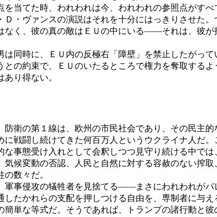
を当てた時、われわれは今、われわれの参照点がすべ
・Ｄ・ヴァンスの演説はそれを十分にはっきりさせた。
はなく、彼の真の敵はＥＵの中にいる――それは、彼が
は同時に、ＥＵ内の反極右「障壁」を禁止したがって
うとの約束で、ＥＵのいたるところで権力を奪取するよ
はあり得ない。
防衛の第１線は、欧州の市民社会であり、その民主的
めに戦闘し続けてきた何百万人というウクライナ人だ。
的な事態受け入れとして会釈しつつ見守り続ける中では
気候変動の否認、人民と自然に対する容赦のない搾取
柱の数々だ。
軍事侵攻の犠牲者を見捨てる――まさにわれわれがパ
通したかれらの支配を押しつける自由を、専制者に与え
簡単な等式だ。そうであれば、トランプの諸行動と彼