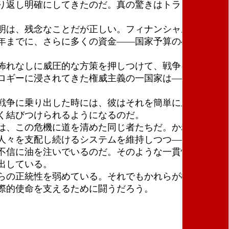
り返し明確にしてきたのだ。真の驚きはトランプそれ
明は、残念なことだが正しい。フィナンシャルタイム
までに、さらに多くの資金――国家予算の40％近く
怖れなしに威圧的な方策を押しつけて、戦争に向け人
ロギーに浸されてきた権威主義の一国家は――ロシア
戦争に乗り出した時には、彼はそれを簡単に止めるこ
く結びつけられるようになるのだ。
は、この危機に道を清めた同じ者たちだ。かれらは、
人々を支配し続けるシステムを維持しつつ――、国際
不信に油を注いでいるのだ。そのような一貫性の欠如
出している。
らの正統性を弱めている。それでもかれらが権利や主
際的使命を支えるために闘うだろう。