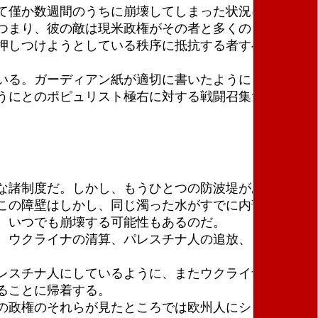
て僅か数週間のうちに崩壊してしまった状況に自身が
つまり、彼の敵は現米政権がその者と多くのイデオロ
押しつけようとしている秩序に抵抗する者すべてだ
いる。ガーディアン紙が適切に書いたように、それ
うにとのポピュリスト極右に対する戦闘召集だった。
な諸制度だ。しかし、もうひとつの防波堤がある。つ
この障壁はしかし、同じ濁った水がすでに内部から広
、いつでも崩壊する可能性もあるのだ。
、ウクライナの清算、パレスチナ人の追放、これら
レスチナ人にしているように、またウクライナ人に行
ることに帰着する。
の政権のそれらが見たところでは欧州人にショックを