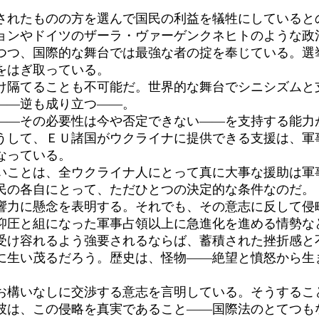
れたものの方を選んで国民の利益を犠牲にしていると
ョンやドイツのザーラ・ヴァーゲンクネヒトのような政
つつ、国際的な舞台では最強な者の掟を奉じている。選
をはぎ取っている。
隔てることも不可能だ。世界的な舞台でシニシズムと
――逆も成り立つ――。
―その必要性は今や否定できない――を支持する能力
うして、ＥＵ諸国がウクライナに提供できる支援は、軍
なっている。
ことは、全ウクライナ人にとって真に大事な援助は軍
民の各自にとって、ただひとつの決定的な条件なのだ。
力に懸念を表明する。それでも、その意志に反して侵
抑圧と組になった軍事占領以上に急進化を進める情勢な
け容れるよう強要されるならば、蓄積された挫折感と
に生い茂るだろう。歴史は、怪物――絶望と憤怒から生
構いなしに交渉する意志を言明している。そうするこ
彼は、この侵略を真実であること――国際法のとてつも