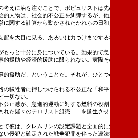
の考えに油を注ぐことで、ポピュリストは先の不満を
治的人物は、社会的不公正を糾弾するが、他方では、
挙に関する計算から動かされたかれらの日和見主義的
支配を大目に見る、あるいは力づけまでする社会は、
がもっと十分に身についている。効果的で急を要する
事的援助や経済的援助に限られない。実際その援助は
事的援助だ、ということだ。それが、ひとつの社会と
略の犠牲者に押しつけられる不公正な「和平協定」以
ど一切ない。
不公正感が、急進的運動に対する燃料の役割を果たす
まれた諸々のテロリスト組織――を誕生させるにいた
とで彼は、クレムリンの設定課題と全面的に連携しロ
ない侵犯と確定された戦争犯罪を伴った違法な侵略戦