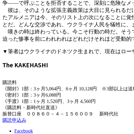
争――で呼ぶことを拒否することで、深刻に危険なメ
彼は、そのような拡張主義政策は大目に見られるだけ
たアルメニアは今、そのリスト上の次になることに覚
とだ。どんな交渉であれ、ウクライナ人民を犠牲に、
嘆きの時は終わっている。今こそ行動の時だ。そうで
迫った惨事を前にわれわれはどれだけそれほど受動的
▼筆者はウクライナのドネツク生まれで、現在はロー
The KAKEHASHI
購読料
《開封》1部：3ヶ月5,064円、6ヶ月 10,128円 ※3部以上
《密封》1部：3ヶ月6,088円
《手渡》1部：1ヶ月 1,520円、3ヶ月 4,560円
《購読料・新時代社直送》
振替口座 ００８６０－４－１５６００９ 新時代社
購読申込み
Facebook