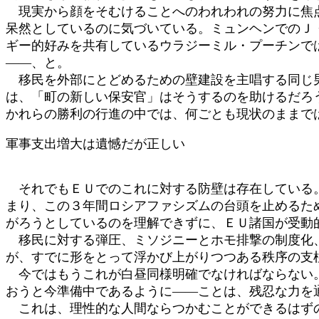
現実から顔をそむけることへのわれわれの努力に焦点
呆然としているのに気づいている。ミュンヘンでのＪ
ギー的好みを共有しているウラジーミル・プーチンで
――、と。
移民を外部にとどめるための壁建設を主唱する同じ男
は、「町の新しい保安官」はそうするのを助けるだろ
かれらの勝利の行進の中では、何ごとも現状のままで
軍事支出増大は遺憾だが正しい
それでもＥＵでのこれに対する防壁は存在している。
まり、この３年間ロシアファシズムの台頭を止めるた
がろうとしているのを理解できずに、ＥＵ諸国が受動
移民に対する弾圧、ミソジニーとホモ排撃の制度化、
が、すでに形をとって浮かび上がりつつある秩序の支
今ではもうこれが白昼同様明確でなければならない。
おうと今準備中であるように――ことは、残忍な力を
これは、理性的な人間ならつかむことができるはずの