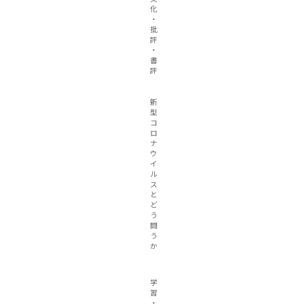
化
・
批
評
・
書
評
新
型
コ
ロ
ナ
ウ
イ
ル
ス
と
ど
う
闘
う
か
学
習
・