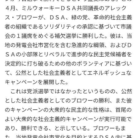
４月、ミルウォーキーＤＳＡ共同議長のアレック
ス・ブロワーが、ＤＳＡ、緑の党、革命的社会主義
者の組織であるソリダリティの承認に基づいて市議
会の１議席をめぐる補欠選挙に勝利した。彼は、当
地の発電会社市営化を含む急進的な綱領、およびＤ
ＳＡの小部隊とリベラルで進歩的な民主党候補者を
決定的に打ち破るための他のボランティアに基づい
て、公然とした社会主義者としてエネルギッシュな
キャンペーンを展開した。
これは党派選挙ではなかったというものの、公然
とした社会主義者としてのブロワーの勝利、また彼
のキャンペーンの大衆的な民主的な性格は、首尾の
よい大衆的な社会主義的キャンペーンが実行可能で
あり、勝利できる、と示している。ブロワーもま
た、当地発電会社市営化を目的とするＤＳＡ内に基