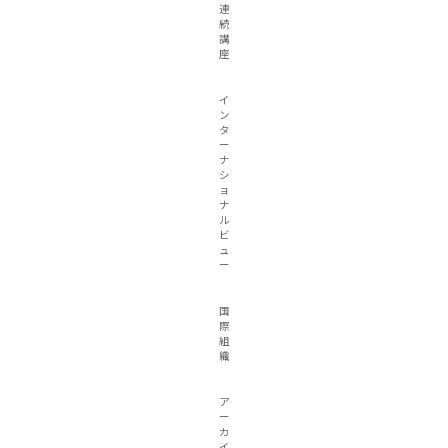
連
続
講
座
イ
ン
タ
ー
ナ
シ
ョ
ナ
ル
ビ
ュ
ー
国
際
組
織
ア
ー
カ
イ