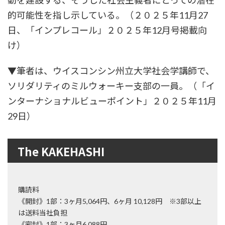
動を建設する、そうした社会主義者にとっての潜在
的可能性を指し示している。（２０２５年11月27
日、「インプレコール」２０２５年12月号掲載向
け）
▼筆者は、ウイスコンシン州立大学社会学講師で、
ソリダリティのミルウォーキー支部の一員。（「イ
ンターナショナルビューポイント」２０２５年11月
29日）
The KAKEHASHI
購読料
《開封》1部：3ヶ月5,064円、6ヶ月 10,128円 ※3部以上
は送料当社負担
《密封》1部：3ヶ月6,088円