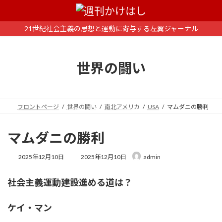
コ
ナ
ン
ビ
テ
ゲ
21世紀社会主義の思想と運動に寄与する左翼ジャーナル
ン
ー
ツ
シ
へ
ョ
世界の闘い
ス
ン
キ
に
ッ
移
プ
動
フロントページ
世界の闘い
南北アメリカ
USA
マムダニの勝利
マムダニの勝利
最
2025年12月10日
2025年12月10日
admin
終
更
社会主義運動建設進める道は？
新
日
時
ケイ・マン
: