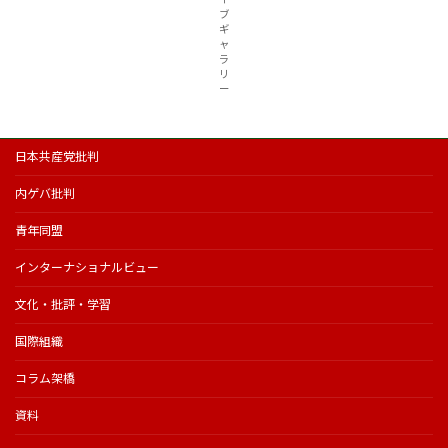
ブ
ギ
ャ
ラ
リ
ー
日本共産党批判
内ゲバ批判
青年同盟
インターナショナルビュー
文化・批評・学習
国際組織
コラム架橋
資料