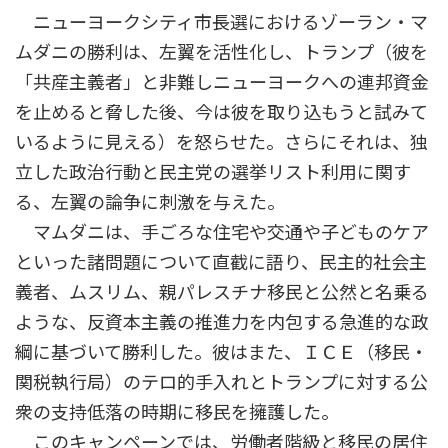
ニューヨークシティ市長選におけるゾーラン・マ
ムダニの勝利は、左翼を活性化し、トランプ（彼を
「共産主義者」と非難しニューヨークへの連邦資金
を止めると脅した後、今は彼を取り込もうと試みて
いるように見える）を怒らせた。さらにそれは、独
立した政治行動と民主党の選挙リスト利用に関す
る、左翼の論争に刺激を与えた。
マムダニは、手ごろな住宅や交通や子どものケア
といった諸問題について直截に語り、民主的社会主
義者、ムスリム、親パレスチナ移民と公然と名乗る
ような、反資本主義の推進力を内包する急進的な政
綱に基づいて勝利した。彼はまた、ＩＣＥ（移民・
関税執行局）のテロ的手入れとトランプに対する公
衆の支持低落の時期に移民を擁護した。
このキャンペーンでは、労働者階級と移民の居住