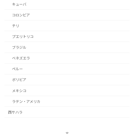
キューバ
コロンビア
チリ
プエリトリコ
ブラジル
ベネズエラ
ペルー
ボリビア
メキシコ
ラテン・アメリカ
西サハラ
文