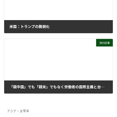
米国：トランプの脆弱化
2025年12月3日
次の記事
「親中国」でも「親米」でもなく労働者の国際主義と台湾人民の自己決定権を掲げて共に！
2025年12月24日
アジア・太平洋