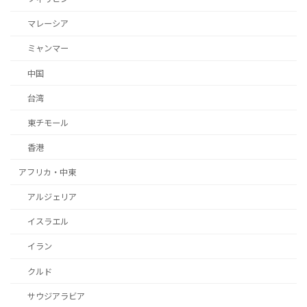
マレーシア
ミャンマー
中国
台湾
東チモール
香港
アフリカ・中東
アルジェリア
イスラエル
イラン
クルド
サウジアラビア