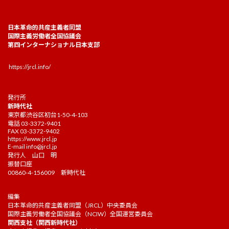
日本革命的共産主義者同盟
国際主義労働者全国協議会
第四インターナショナル日本支部
https://jrcl.info/
発行所
新時代社
東京都渋谷区初台1-50-4-103
電話 03-3372-9401
FAX 03-3372-9402
https://www.jrcl.jp
E-mail
info@jrcl.jp
発行人 山口 明
振替口座
00860-4-156009 新時代社
編集
日本革命的共産主義者同盟（JRCL）中央委員会
国際主義労働者全国協議会（NCIW）全国運営委員会
関西支社（関西新時代社）