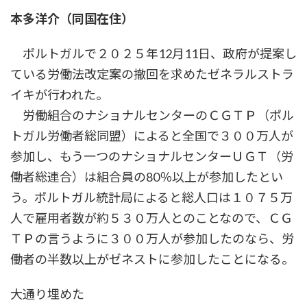
時
本多洋介（同国在住）
:
ポルトガルで２０２５年12月11日、政府が提案し
ている労働法改定案の撤回を求めたゼネラルストラ
イキが行われた。
労働組合のナショナルセンターのＣＧＴＰ（ポル
トガル労働者総同盟）によると全国で３００万人が
参加し、もう一つのナショナルセンターＵＧＴ（労
働者総連合）は組合員の80％以上が参加したとい
う。ポルトガル統計局によると総人口は１０７５万
人で雇用者数が約５３０万人とのことなので、ＣＧ
ＴＰの言うように３００万人が参加したのなら、労
働者の半数以上がゼネストに参加したことになる。
大通り埋めた