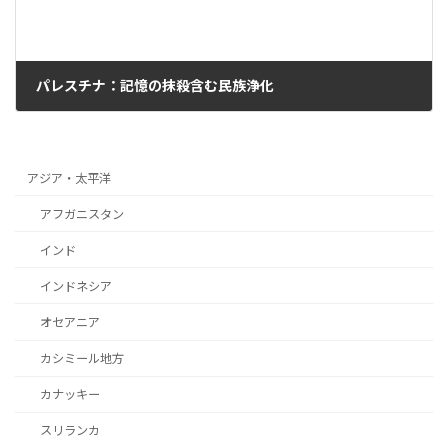
パレスチナ：記憶の抹殺含む民族浄化
2026年1月21日
アジア・太平洋
アフガニスタン
インド
インドネシア
オセアニア
カシミール地方
カナッキー
スリランカ