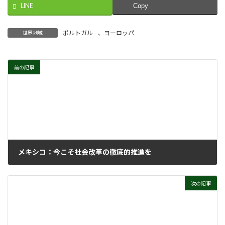
LINE
Copy
ポルトガル
、
ヨーロッパ
世界地域
前の記事
メキシコ：今こそ社会改革の徹底的推進を
2026年1月21日
次の記事