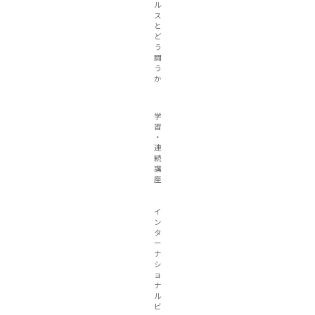
ル
ス
と
ど
う
闘
う
か
学
習
・
連
続
講
座
イ
ン
タ
ー
ナ
シ
ョ
ナ
ル
ビ