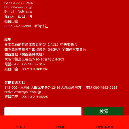
FAX 03-3372-9402
https://www.jrcl.jp
E-mail
info@jrcl.jp
発行人 山口 明
振替口座
00860-4-156009 新時代社
編集
日本革命的共産主義者同盟（JRCL）中央委員会
国際主義労働者全国協議会（NCIW）全国運営委員会
関西支社（関西新時代社）
大阪市福島区福島7-16-10吉村ビル203
電話/FAX 06-6458-7018
振替口座 00910-8-308136
労働者の力社
143-0024 東京都大田区中央7-12-16 大森助産院方 電話 080-4662-5183
red2129oct@outlook.jp
振替口座 00110-2-415220
検索
Copyright ©2021 Kakehashi Editorial board. All Rights Reserved.
MENU
HOME
お問い合わせ