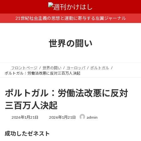
コ
ナ
ン
ビ
テ
ゲ
21世紀社会主義の思想と運動に寄与する左翼ジャーナル
ン
ー
ツ
シ
へ
ョ
世界の闘い
ス
ン
キ
に
ッ
移
プ
動
フロントページ
世界の闘い
ヨーロッパ
ポルトガル
ポルトガル：労働法改悪に反対三百万人決起
ポルトガル：労働法改悪に反対
三百万人決起
最
2026年1月21日
2026年1月21日
admin
終
更
成功したゼネスト
新
日