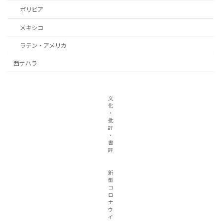
ボリビア
メキシコ
ラテン・アメリカ
西サハラ
文
化
・
批
評
・
書
評
新
型
コ
ロ
ナ
ウ
イ