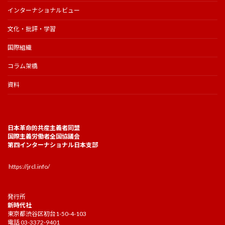
インターナショナルビュー
文化・批評・学習
国際組織
コラム架橋
資料
日本革命的共産主義者同盟
国際主義労働者全国協議会
第四インターナショナル日本支部
https://jrcl.info/
発行所
新時代社
東京都渋谷区初台1-50-4-103
電話 03-3372-9401