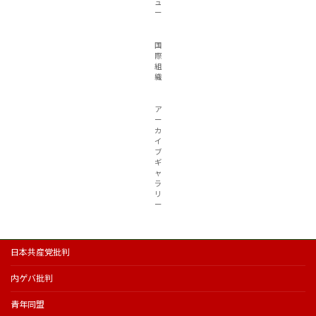
ュ
ー
国
際
組
織
ア
ー
カ
イ
ブ
ギ
ャ
ラ
リ
ー
日本共産党批判
内ゲバ批判
青年同盟