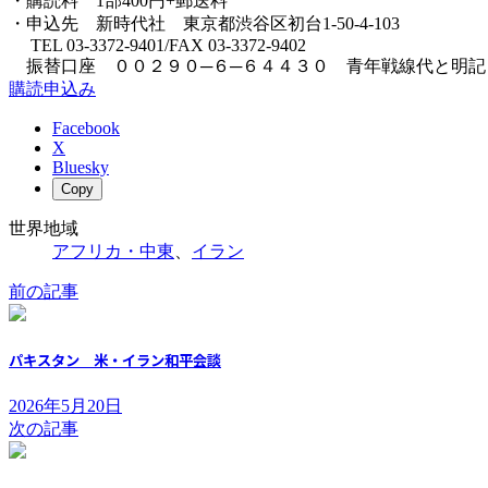
・購読料 1部400円+郵送料
・申込先 新時代社 東京都渋谷区初台1-50-4-103
TEL 03-3372-9401/FAX 03-3372-9402
振替口座 ００２９０─６─６４４３０ 青年戦線代と明記
購読申込み
Facebook
X
Bluesky
Copy
世界地域
アフリカ・中東
、
イラン
前の記事
パキスタン 米・イラン和平会談
2026年5月20日
次の記事