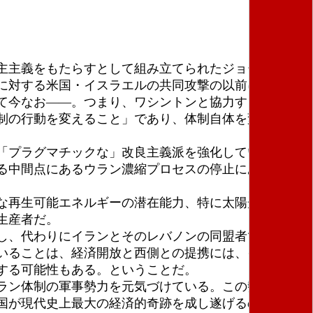
主主義をもたらすとして組み立てられたジョージ・
に対する米国・イスラエルの共同攻撃の以前にもわれ
て今なお――。つまり、ワシントンと協力する意志が
制の行動を変えること」であり、体制自体を変えるこ
「プラグマチックな」改良主義派を強化していない。
る中間点にあるウラン濃縮プロセスの停止にある、と
な再生可能エネルギーの潜在能力、特に太陽光発電能
生産者だ。
し、代わりにイランとそのレバノンの同盟者であるヒ
いることは、経済開放と西側との提携には、イラン経
する可能性もある。ということだ。
ラン体制の軍事勢力を元気づけている。この勢力は石
国が現代史上最大の経済的奇跡を成し遂げるのを可能