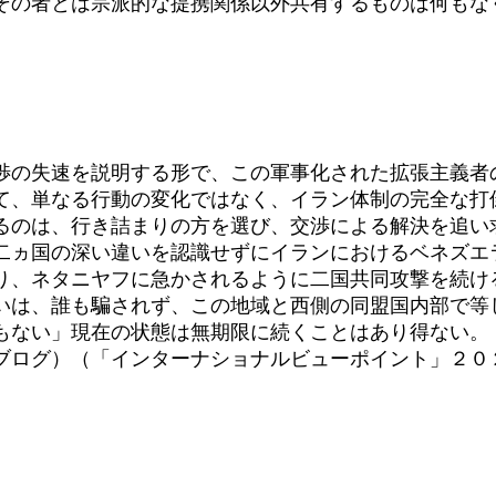
その者とは宗派的な提携関係以外共有するものは何もな
の失速を説明する形で、この軍事化された拡張主義者
て、単なる行動の変化ではなく、イラン体制の完全な打
るのは、行き詰まりの方を選び、交渉による解決を追い
ヵ国の深い違いを認識せずにイランにおけるベネズエ
り、ネタニヤフに急かされるように二国共同攻撃を続け
いは、誰も騙されず、この地域と西側の同盟国内部で等
もない」現在の状態は無期限に続くことはあり得ない。
語ブログ）（「インターナショナルビューポイント」２０