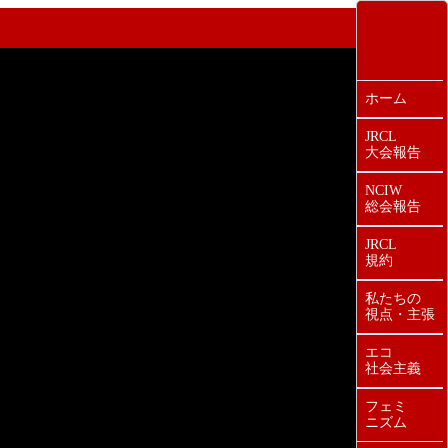
ホーム
JRCL
大会報告
NCIW
総会報告
JRCL
規約
私たちの
視点・主張
エコ
社会主義
フェミ
ニズム