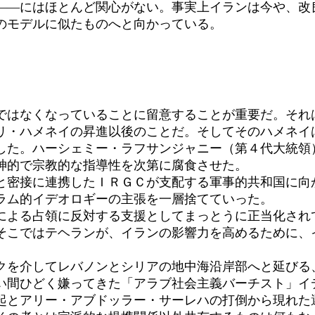
――にはほとんど関心がない。事実上イランは今や、改
のモデルに似たものへと向かっている。
はなくなっていることに留意することが重要だ。それ
リ・ハメネイの昇進以後のことだ。そしてそのハメネイ
した。ハーシェミー・ラフサンジャニー（第４代大統領
神的で宗教的な指導性を次第に腐食させた。
密接に連携したＩＲＧＣが支配する軍事的共和国に向
ラム的イデオロギーの主張を一層捨てていった。
よる占領に反対する支援としてまっとうに正当化され
そこではテヘランが、イランの影響力を高めるために、
を介してレバノンとシリアの地中海沿岸部へと延びる
い間ひどく嫌ってきた「アラブ社会主義バーチスト」イ
とアリー・アブドッラー・サーレハの打倒から現れた