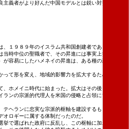
良主義者がより好んだ中国モデルとは鋭い対照をな
は、１９８９年のイスラム共和国創建者である大アヤ
は当時中位の聖職者で、その昇進には事実上指導部に
）が容易にしたハメネイの昇進は、ある種の政治的策
かって形を変え、地域的影響力を拡大するための宗派
て、ホメイニ時代に始まった。拡大はその後まっとう
イランの宗派的代理人を米国の侵略と占領に協力する
、テヘランに忠実な宗派的枢軸を建設するもっと幅広
デオロギーに属する体制だったのだ。
選挙で選ばれた政府に反乱し、この枢軸に加わった。