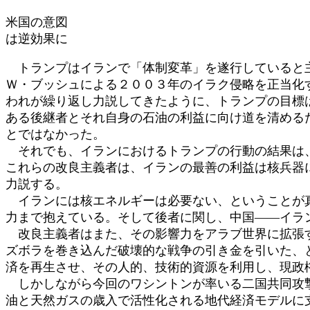
時
米国の意図
:
は逆効果に
トランプはイランで「体制変革」を遂行していると主
Ｗ・ブッシュによる２００３年のイラク侵略を正当化
われが繰り返し力説してきたように、トランプの目標
ある後継者とそれ自身の石油の利益に向け道を清める
とではなかった。
それでも、イランにおけるトランプの行動の結果は、
これらの改良主義者は、イランの最善の利益は核兵器
力説する。
イランには核エネルギーは必要ない、ということが真
力まで抱えている。そして後者に関し、中国――イラ
改良主義者はまた、その影響力をアラブ世界に拡張す
ズボラを巻き込んだ破壊的な戦争の引き金を引いた、
済を再生させ、その人的、技術的資源を利用し、現政
しかしながら今回のワシントンが率いる二国共同攻撃
油と天然ガスの歳入で活性化される地代経済モデルに