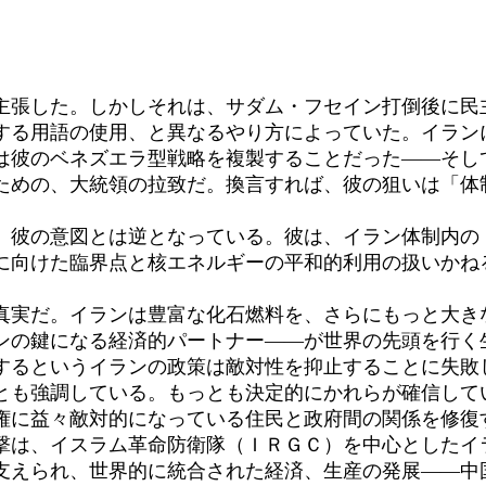
張した。しかしそれは、サダム・フセイン打倒後に民
する用語の使用、と異なるやり方によっていた。イラン
は彼のベネズエラ型戦略を複製することだった――そし
ための、大統領の拉致だ。換言すれば、彼の狙いは「体
彼の意図とは逆となっている。彼は、イラン体制内の
に向けた臨界点と核エネルギーの平和的利用の扱いかね
実だ。イランは豊富な化石燃料を、さらにもっと大き
ンの鍵になる経済的パートナー――が世界の先頭を行く
るというイランの政策は敵対性を抑止することに失敗
とも強調している。もっとも決定的にかれらが確信して
権に益々敵対的になっている住民と政府間の関係を修復
は、イスラム革命防衛隊（ＩＲＧＣ）を中心としたイ
支えられ、世界的に統合された経済、生産の発展――中