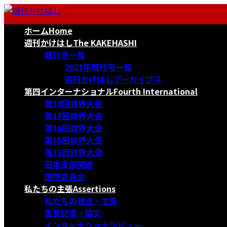
コ
ナ
ン
ビ
ホーム
Home
テ
ゲ
ン
ー
週刊かけはし
The KAKEHASHI
ツ
シ
既刊号一覧
へ
ョ
2021年既刊号一覧
ス
ン
週刊かけはしアーカイブス
キ
に
第四インターナショナル
Fourth International
ッ
移
第18回世界大会
プ
動
第17回世界大会
第16回世界大会
第15回世界大会
第11回世界大会
日本支部関連
国際委員会
私たちの主張
Assertions
私たちの視点・主張
重要記事・論文
インターナショナルビュー