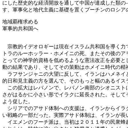
にした歴史的な経済開放を通して中国が達成した類の
す、軍事化と地代主義に基礎を置くプーチンのロシア
地域覇権求める
軍事的共和国へ
宗教的イデオロギーは現在イスラム共和国を導く力で
トラのルーホッラー・ホメイニの死、またその後のア
とっての神学的資格を低めるような憲法改正を必要と
動の結果であり、そしてその策動はホメイニ時代の精
ラフサンジャニの大望に反して、イランはハメネイと
的日和見主義の方を選んで、そのもっと幅のあるイス
この拡大はレバノンで、レバノン南部のシオニストに
さがはるかに小さい形でイラクに延長された。そして
よう促した。
シリアでのアサド体制への支援は、イランからイラク
い戦略の一部だった。実際アサド体制は、イランが長
イエメンのフーチ派は、当初は２０１１年の民衆蜂起