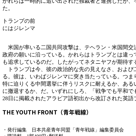
かれらは一時的に追い出された独裁者と連携したが、
た。
トランプの前
にはジレンマ
米国が率いる二国共同攻撃は、テヘラン・米国間交渉
政府の願いに沿っている。かれらはトランプとは違っ
も追求しているのだ。したがってネタニヤフが期待す
トランプは今、彼の政治的な先の見えなさ、および二
る。彼は、いわばジレンマに突き当たっている。つま
特に迫りくる中間選挙に伴うリスクに耐えるか、ある
に撤退するか、だ。いずれにしろ、「戦争でも平和で
28日に掲載されたアラビア語初出から改訂された英
THE YOUTH FRONT（青年戦線）
・発行編集 日本共産青年同盟「青年戦線」編集委員会