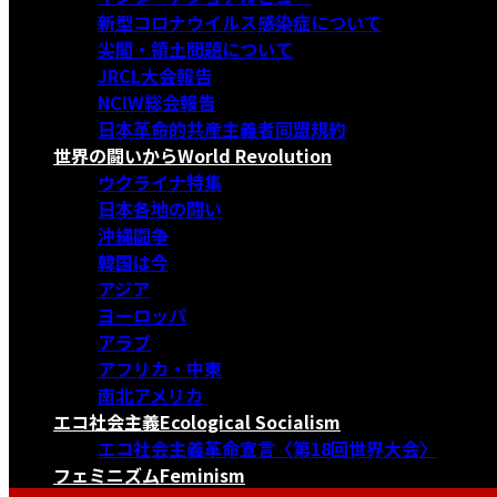
新型コロナウイルス感染症について
尖閣・領土問題について
JRCL大会報告
NCIW総会報告
日本革命的共産主義者同盟規約
世界の闘いから
World Revolution
ウクライナ特集
日本各地の闘い
沖縄闘争
韓国は今
アジア
ヨーロッパ
アラブ
アフリカ・中東
南北アメリカ
エコ社会主義
Ecological Socialism
エコ社会主義革命宣言〈第18回世界大会〉
フェミニズム
Feminism