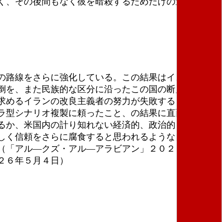
く、その後間もなく彼を暗殺するためだけの連携だっ
の路線をさらに強化している。この結果はイスラエル
倒を、また民族的な区分に沿ったこの国の断片化さえ
求めるイランの改良主義者の努力が失敗することだ。
ラ型シナリオ複製に頼ったこと、の結果に直面してい
るか、米国内の計り知れない経済的、政治的リスク、
しく信頼をさらに腐食すると思われるような口実の下
（「アル―クズ・アル―アラビアン」２０２６年４月
２６年５月４日）