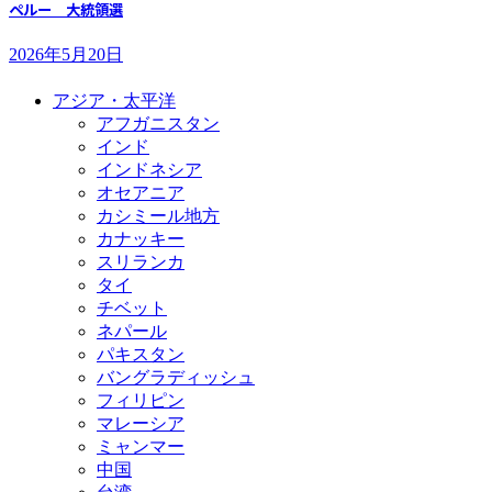
ペルー 大統領選
2026年5月20日
アジア・太平洋
アフガニスタン
インド
インドネシア
オセアニア
カシミール地方
カナッキー
スリランカ
タイ
チベット
ネパール
パキスタン
バングラディッシュ
フィリピン
マレーシア
ミャンマー
中国