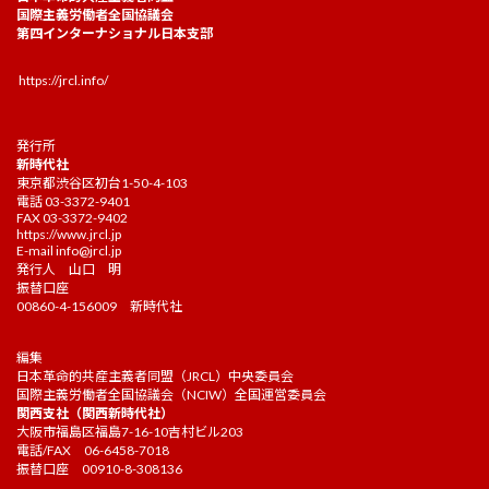
国際主義労働者全国協議会
第四インターナショナル日本支部
https://jrcl.info/
発行所
新時代社
東京都渋谷区初台1-50-4-103
電話 03-3372-9401
FAX 03-3372-9402
https://www.jrcl.jp
E-mail
info@jrcl.jp
発行人 山口 明
振替口座
00860-4-156009 新時代社
編集
日本革命的共産主義者同盟（JRCL）中央委員会
国際主義労働者全国協議会（NCIW）全国運営委員会
関西支社（関西新時代社）
大阪市福島区福島7-16-10吉村ビル203
電話/FAX 06-6458-7018
振替口座 00910-8-308136