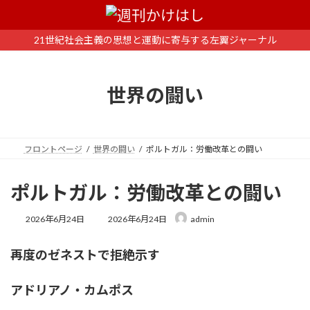
コ
ナ
ン
ビ
テ
ゲ
21世紀社会主義の思想と運動に寄与する左翼ジャーナル
ン
ー
ツ
シ
へ
ョ
世界の闘い
ス
ン
キ
に
ッ
移
プ
動
フロントページ
世界の闘い
ポルトガル：労働改革との闘い
ポルトガル：労働改革との闘い
最
2026年6月24日
2026年6月24日
admin
終
更
再度のゼネストで拒絶示す
新
日
時
アドリアノ・カムポス
: