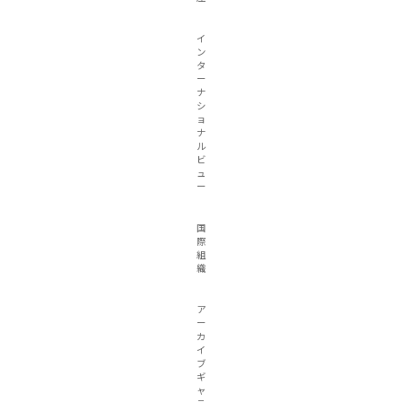
イ
ン
タ
ー
ナ
シ
ョ
ナ
ル
ビ
ュ
ー
国
際
組
織
ア
ー
カ
イ
ブ
ギ
ャ