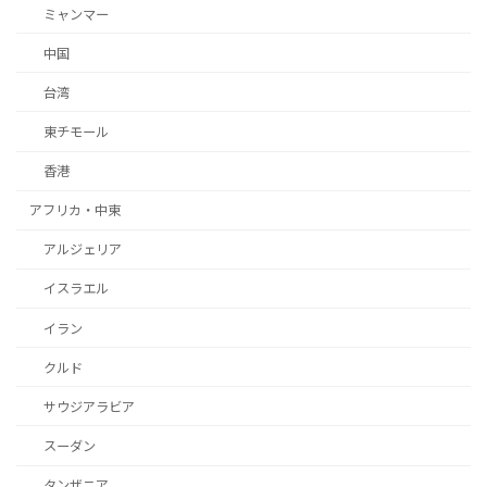
ミャンマー
中国
台湾
東チモール
香港
アフリカ・中東
アルジェリア
イスラエル
イラン
クルド
サウジアラビア
スーダン
タンザニア