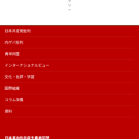
ラ
リ
ー
日本共産党批判
内ゲバ批判
青年同盟
インターナショナルビュー
文化・批評・学習
国際組織
コラム架橋
資料
日本革命的共産主義者同盟