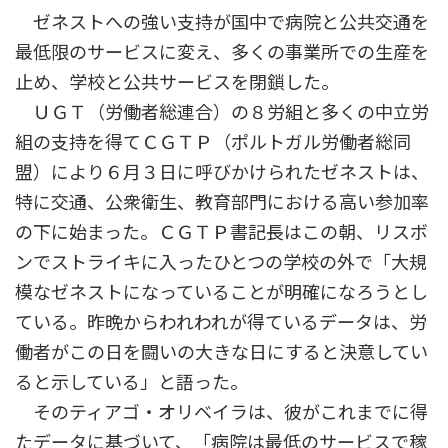
ゼネストへの強い支持が国中で病院と公共交通を
最低限のサービスに変え、多くの事業所での生産を
止め、学校と公共サービスを閉鎖した。
ＵＧＴ（労働者総連合）の８労組と多くの中立労
組の支持を得てＣＧＴＰ（ポルトガル労働者総同
盟）により６月３日に呼びかけられたゼネストは、
特に交通、公衆衛生、教育部門における高い参加率
の下に始まった。ＣＧＴＰ書記長はこの朝、リスボ
ンでストライキに入ったひとつの学校の外で「大規
模なゼネストになっていることが明確になろうとし
ている。昨晩からわれわれが得ているデータは、労
働者がこの日を闘いの大きな日にすると決意してい
ると示している」と語った。
そのティアゴ・オリベイラは、彼がこれまでに得
たデータに基づいて、「病院は最低のサービスで稼