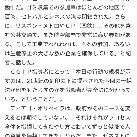
働中だ。ゴミ収集での参加率はほとんどの地区で
百％、セトバルとシネスの港は閉鎖された。さら
に、リスボン・メトロやＣＰ（国鉄）、その他を含
む公共交通で、また航空部門で非常に高い参加があ
る。そして工業でわれわれは、百％の参加、あるい
は生産停止の大きな数の企業を確保している」と記
者に話した。
ＣＧＴＰ指導者にとって「本日の行動の規模が示
すのは、21世紀の刻印の下に提示された今回の一括
法が何をもたらすのかを労働者が完全にに分かって
いる、ということだ」。
ティアゴ・オリベイラは、政府がそのコースを変
えるとは期待していない。「それはそれがプロセス
全体を指揮してきたやり方においてずっと傲慢で人
の意見を無視してきた」からだ。また、ゼネストに