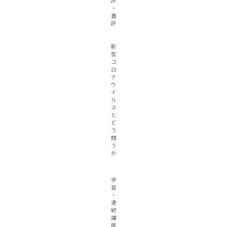
評
・
書
評
新
型
コ
ロ
ナ
ウ
イ
ル
ス
と
ど
う
闘
う
か
学
習
・
連
続
講
座