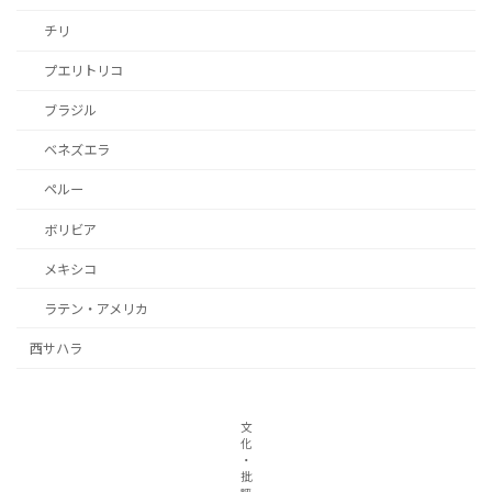
チリ
プエリトリコ
ブラジル
ベネズエラ
ペルー
ボリビア
メキシコ
ラテン・アメリカ
西サハラ
文
化
・
批