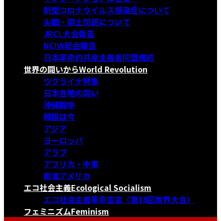
新型コロナウイルス感染症について
尖閣・領土問題について
JRCL大会報告
NCIW総会報告
日本革命的共産主義者同盟規約
世界の闘いから
World Revolution
ウクライナ特集
日本各地の闘い
沖縄闘争
韓国は今
アジア
ヨーロッパ
アラブ
アフリカ・中東
南北アメリカ
エコ社会主義
Ecological Socialism
エコ社会主義革命宣言〈第18回世界大会〉
フェミニズム
Feminism