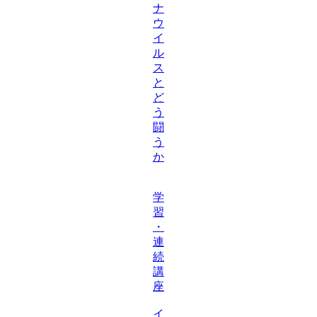
ナ
ウ
イ
ル
ス
と
ど
う
闘
う
か
学
習
・
連
続
講
座
イ