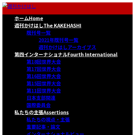
コ
ナ
ン
ビ
ホーム
Home
テ
ゲ
ン
ー
週刊かけはし
The KAKEHASHI
ツ
シ
既刊号一覧
へ
ョ
2021年既刊号一覧
ス
ン
週刊かけはしアーカイブス
キ
に
第四インターナショナル
Fourth International
ッ
移
第18回世界大会
プ
動
第17回世界大会
第16回世界大会
第15回世界大会
第11回世界大会
日本支部関連
国際委員会
私たちの主張
Assertions
私たちの視点・主張
重要記事・論文
インターナショナルビュー