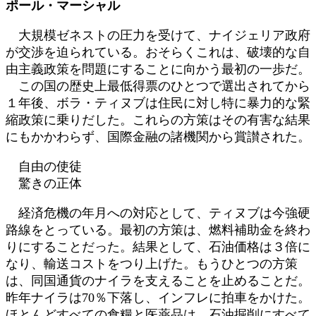
ポール・マーシャル
時
:
大規模ゼネストの圧力を受けて、ナイジェリア政府
が交渉を迫られている。おそらくこれは、破壊的な自
由主義政策を問題にすることに向かう最初の一歩だ。
この国の歴史上最低得票のひとつで選出されてから
１年後、ボラ・ティヌブは住民に対し特に暴力的な緊
縮政策に乗りだした。これらの方策はその有害な結果
にもかかわらず、国際金融の諸機関から賞讃された。
自由の使徒
驚きの正体
経済危機の年月への対応として、ティヌブは今強硬
路線をとっている。最初の方策は、燃料補助金を終わ
りにすることだった。結果として、石油価格は３倍に
なり、輸送コストをつり上げた。もうひとつの方策
は、同国通貨のナイラを支えることを止めることだ。
昨年ナイラは70％下落し、インフレに拍車をかけた。
ほとんどすべての食糧と医薬品は、石油掘削にすべて