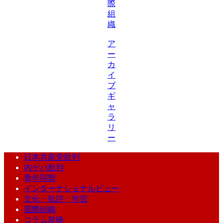
際
組
織
ア
ー
カ
イ
ブ
ギ
ャ
ラ
リ
ー
日本共産党批判
内ゲバ批判
青年同盟
インターナショナルビュー
文化・批評・学習
国際組織
コラム架橋