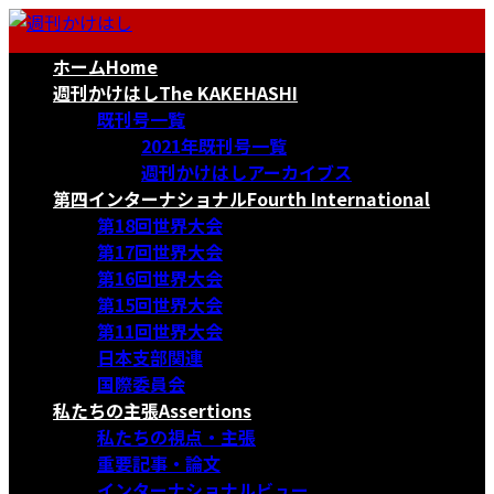
コ
ナ
ン
ビ
ホーム
Home
テ
ゲ
ン
ー
週刊かけはし
The KAKEHASHI
ツ
シ
既刊号一覧
へ
ョ
2021年既刊号一覧
ス
ン
週刊かけはしアーカイブス
キ
に
第四インターナショナル
Fourth International
ッ
移
第18回世界大会
プ
動
第17回世界大会
第16回世界大会
第15回世界大会
第11回世界大会
日本支部関連
国際委員会
私たちの主張
Assertions
私たちの視点・主張
重要記事・論文
インターナショナルビュー