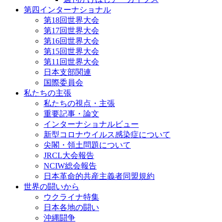
第四インターナショナル
第18回世界大会
第17回世界大会
第16回世界大会
第15回世界大会
第11回世界大会
日本支部関連
国際委員会
私たちの主張
私たちの視点・主張
重要記事・論文
インターナショナルビュー
新型コロナウイルス感染症について
尖閣・領土問題について
JRCL大会報告
NCIW総会報告
日本革命的共産主義者同盟規約
世界の闘いから
ウクライナ特集
日本各地の闘い
沖縄闘争