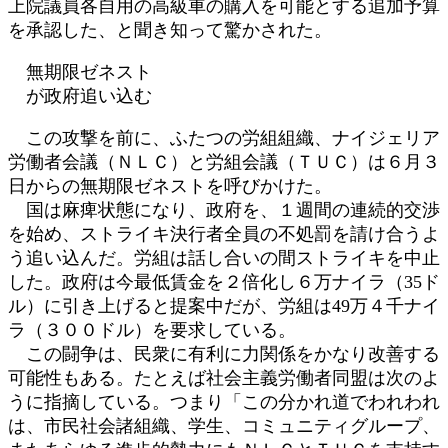
上院議員各自用の高級車の購入を可能とする追加予算
を承認した、と聞き知って驚かされた。
無期限ゼネスト
が政府追い込む
この攻撃を前に、ふたつの労組組織、ナイジェリア
労働者会議（ＮＬＣ）と労組会議（ＴＵＣ）は６月３
日からの無期限ゼネストを呼びかけた。
国は麻痺状態になり、政府を、１週間の連続的交渉
を始め、ストライキ決行者全員の不処罰を請け合うよ
う追い込んだ。労組は話し合いの間ストライキを中止
した。政府は今最低賃金を２倍化し６万ナイラ（35ド
ル）に引き上げると提案中だが、労組は49万４千ナイ
ラ（３００ドル）を要求している。
この闘争は、民衆に有利に力関係をかなり改善する
可能性もある。たとえば社会主義労働者同盟は次のよ
うに指摘している。つまり「この分かれ道でわれわれ
は、市民社会諸組織、学生、コミュニティグループ、