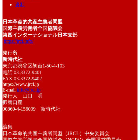
資料
日本革命的共産主義者同盟
国際主義労働者全国協議会
第四インターナショナル日本支部
https://jrcl.info/
発行所
新時代社
東京都渋谷区初台1-50-4-103
電話 03-3372-9401
FAX 03-3372-9402
https://www.jrcl.jp
E-mail
info@jrcl.jp
発行人 山口 明
振替口座
00860-4-156009 新時代社
編集
日本革命的共産主義者同盟（JRCL）中央委員会
国際主義労働者全国協議会（NCIW）全国運営委員会