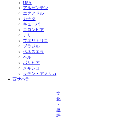
USA
アルゼンチン
エクアドル
カナダ
キューバ
コロンビア
チリ
プエリトリコ
ブラジル
ベネズエラ
ペルー
ボリビア
メキシコ
ラテン・アメリカ
西サハラ
文
化
・
批
評