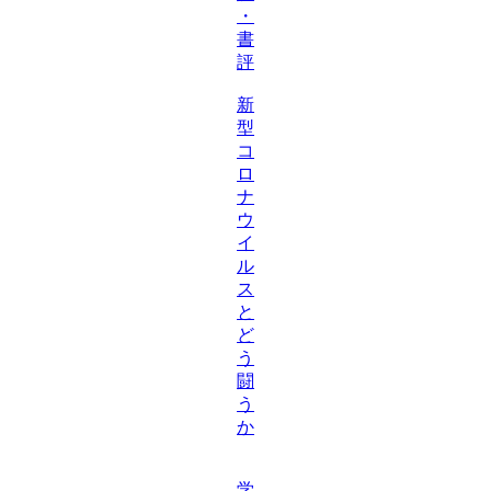
・
書
評
新
型
コ
ロ
ナ
ウ
イ
ル
ス
と
ど
う
闘
う
か
学