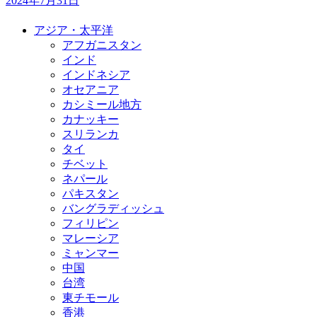
2024年7月31日
アジア・太平洋
アフガニスタン
インド
インドネシア
オセアニア
カシミール地方
カナッキー
スリランカ
タイ
チベット
ネパール
パキスタン
バングラディッシュ
フィリピン
マレーシア
ミャンマー
中国
台湾
東チモール
香港