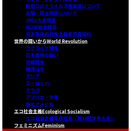
新型コロナウイルス感染症について
尖閣・領土問題について
JRCL大会報告
NCIW総会報告
日本革命的共産主義者同盟規約
世界の闘いから
World Revolution
ウクライナ特集
日本各地の闘い
沖縄闘争
韓国は今
アジア
ヨーロッパ
アラブ
アフリカ・中東
南北アメリカ
エコ社会主義
Ecological Socialism
エコ社会主義革命宣言〈第18回世界大会〉
フェミニズム
Feminism