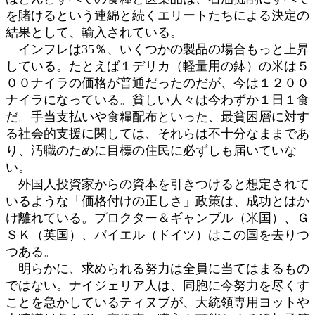
を賭けるという連綿と続くエリートたちによる決定の
結果として、輸入されている。
インフレは35％、いくつかの製品の場合もっと上昇
している。たとえば１デリカ（軽量用の鉢）の米は５
００ナイラの価格が普通だったのだが、今は１２００
ナイラになっている。貧しい人々は今わずか１日１食
だ。手当支払いや食糧配布といった、最貧困層に対す
る社会的支援に関しては、それらは不十分なままであ
り、汚職のために目標の住民に必ずしも届いていな
い。
外国人投資家からの資本を引きつけると想定されて
いるような「価格付けの正しさ」政策は、成功とはか
け離れている。プロクター＆ギャンブル（米国）、Ｇ
ＳＫ（英国）、バイエル（ドイツ）はこの国を去りつ
つある。
明らかに、求められる努力は全員に当てはまるもの
ではない。ナイジェリア人は、同胞に今努力を尽くす
ことを急かしているティヌブが、大統領専用ヨットや