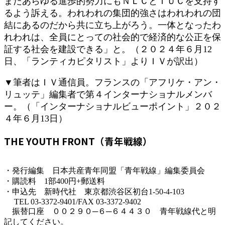
またあらゆる進歩的勢力にもＮＬＣとＴＵＣを支持す
るよう訴える。われわれの集団的強さはわれわれの団
結にあるのだから共に立ち上がろう。一体となったわ
れわれは、全員にとっての社会的で経済的な公正を保
証する社会を建設できる」と。（２０２４年６月12
日、「ランティカピタリスト」よりＩＶが訳出）
▼筆者はＩＶ通信員。フランスの「アフリケ・アン・
リュッテ」編集者で第４インターナショナルメンバ
ー。（「インターナショナルビューポイント」２０２
４年６月13日）
THE YOUTH FRONT（青年戦線）
・発行編集 日本共産青年同盟「青年戦線」編集委員会
・購読料 1部400円+郵送料
・申込先 新時代社 東京都渋谷区初台1-50-4-103
TEL 03-3372-9401/FAX 03-3372-9402
振替口座 ００２９０─６─６４４３０ 青年戦線代と明
記してください。