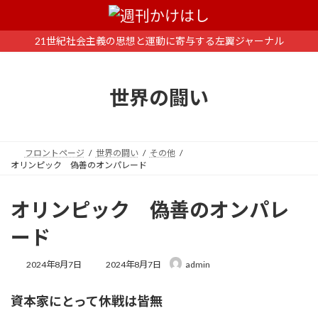
コ
ナ
ン
ビ
テ
ゲ
21世紀社会主義の思想と運動に寄与する左翼ジャーナル
ン
ー
ツ
シ
へ
ョ
世界の闘い
ス
ン
キ
に
ッ
移
プ
動
フロントページ
世界の闘い
その他
オリンピック 偽善のオンパレード
オリンピック 偽善のオンパレ
ード
最
2024年8月7日
2024年8月7日
admin
終
更
資本家にとって休戦は皆無
新
日