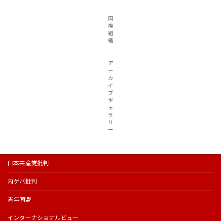
国
際
組
織
ア
ー
カ
イ
ブ
ギ
ャ
ラ
リ
ー
日本共産党批判
内ゲバ批判
青年同盟
インターナショナルビュー