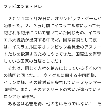
時
ファビエンヌ・ドレ
:
２０２４年７月26日に、オリンピック・ゲームが
始まった。２、３ヵ月前にイスラエル軍によって発
砲される砲弾について書いていた同じ男の、イスラ
エル大統領が出席する中でだ。国家首脳として彼
は、イスラエル国家オリンピック委員会のアスリー
トたちを歓迎するためにやってきた。国際法を侮辱
している国家の首脳としてだ！
それは、同じく人権を踏みにじっている多くの他
の諸国と同じだ。……ウィグルに関する中国同様、
イラン同様、その敵対者を殺害しているミャンマー
同様だ。また、そのアスリートの扱いが違っている
ロシアも同様だ。
ある者は名誉を得、他の者はそうではない！ そ