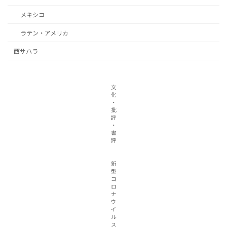
メキシコ
ラテン・アメリカ
西サハラ
文
化
・
批
評
・
書
評
新
型
コ
ロ
ナ
ウ
イ
ル
ス