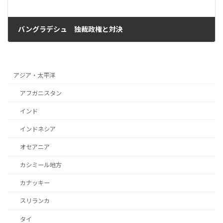
バングラデシュ 独裁政権と対決
2024年8月7日
アジア・太平洋
アフガニスタン
インド
インドネシア
オセアニア
カシミール地方
カナッキー
スリランカ
タイ