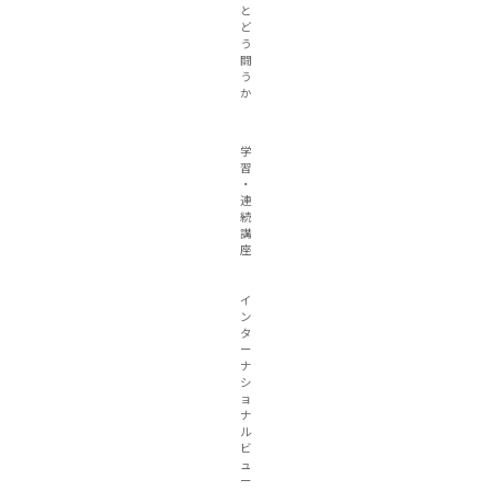
と
ど
う
闘
う
か
学
習
・
連
続
講
座
イ
ン
タ
ー
ナ
シ
ョ
ナ
ル
ビ
ュ
ー