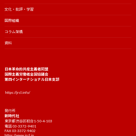
文化・批評・学習
国際組織
コラム架橋
資料
日本革命的共産主義者同盟
国際主義労働者全国協議会
第四インターナショナル日本支部
https://jrcl.info/
発行所
新時代社
東京都渋谷区初台1-50-4-103
電話 03-3372-9401
FAX 03-3372-9402
https://www.jrcl.jp