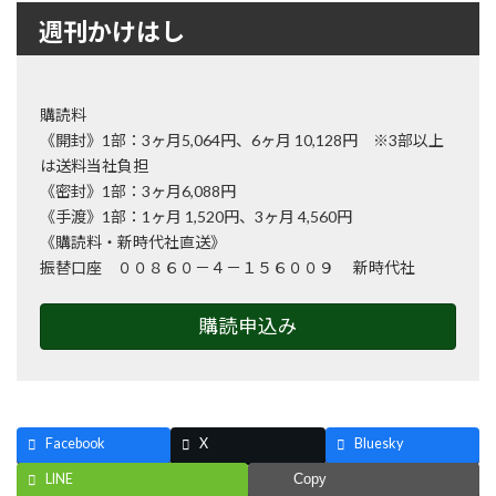
週刊かけはし
購読料
《開封》1部：3ヶ月5,064円、6ヶ月 10,128円 ※3部以上
は送料当社負担
《密封》1部：3ヶ月6,088円
《手渡》1部：1ヶ月 1,520円、3ヶ月 4,560円
《購読料・新時代社直送》
振替口座 ００８６０－４－１５６００９ 新時代社
購読申込み
Facebook
X
Bluesky
LINE
Copy