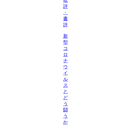
批
評
・
書
評
新
型
コ
ロ
ナ
ウ
イ
ル
ス
と
ど
う
闘
う
か