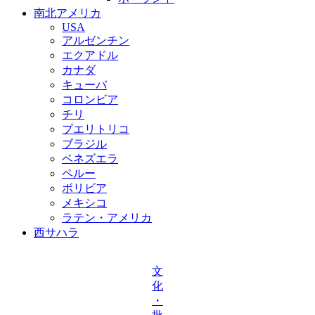
南北アメリカ
USA
アルゼンチン
エクアドル
カナダ
キューバ
コロンビア
チリ
プエリトリコ
ブラジル
ベネズエラ
ペルー
ボリビア
メキシコ
ラテン・アメリカ
西サハラ
文
化
・