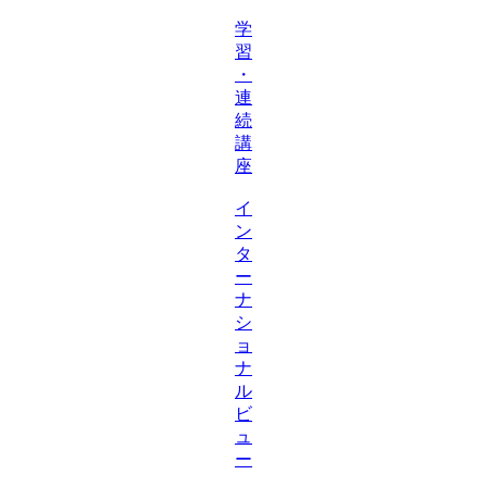
学
習
・
連
続
講
座
イ
ン
タ
ー
ナ
シ
ョ
ナ
ル
ビ
ュ
ー