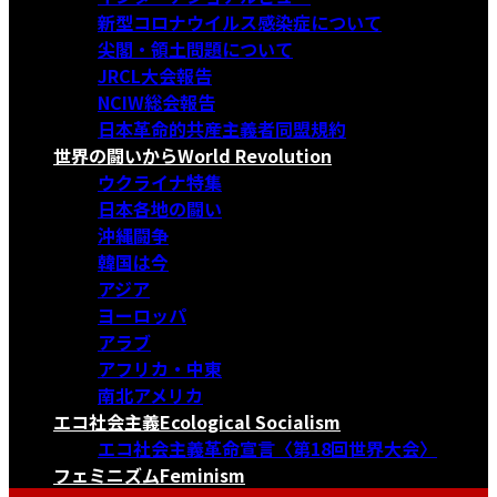
新型コロナウイルス感染症について
尖閣・領土問題について
JRCL大会報告
NCIW総会報告
日本革命的共産主義者同盟規約
世界の闘いから
World Revolution
ウクライナ特集
日本各地の闘い
沖縄闘争
韓国は今
アジア
ヨーロッパ
アラブ
アフリカ・中東
南北アメリカ
エコ社会主義
Ecological Socialism
エコ社会主義革命宣言〈第18回世界大会〉
フェミニズム
Feminism