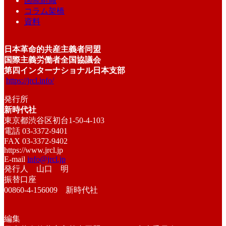
国際組織
コラム架橋
資料
日本革命的共産主義者同盟
国際主義労働者全国協議会
第四インターナショナル日本支部
https://jrcl.info/
発行所
新時代社
東京都渋谷区初台1-50-4-103
電話 03-3372-9401
FAX 03-3372-9402
https://www.jrcl.jp
E-mail
info@jrcl.jp
発行人 山口 明
振替口座
00860-4-156009 新時代社
編集