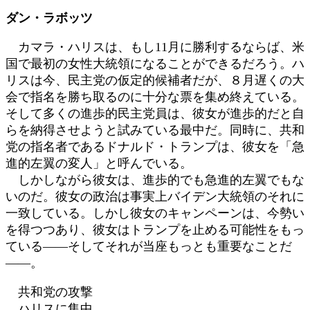
日
ダン・ラボッツ
時
:
カマラ・ハリスは、もし11月に勝利するならば、米
国で最初の女性大統領になることができるだろう。ハ
リスは今、民主党の仮定的候補者だが、８月遅くの大
会で指名を勝ち取るのに十分な票を集め終えている。
そして多くの進歩的民主党員は、彼女が進歩的だと自
らを納得させようと試みている最中だ。同時に、共和
党の指名者であるドナルド・トランプは、彼女を「急
進的左翼の変人」と呼んでいる。
しかしながら彼女は、進歩的でも急進的左翼でもな
いのだ。彼女の政治は事実上バイデン大統領のそれに
一致している。しかし彼女のキャンペーンは、今勢い
を得つつあり、彼女はトランプを止める可能性をもっ
ている――そしてそれが当座もっとも重要なことだ
――。
共和党の攻撃
ハリスに集中