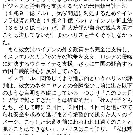
ビジネスと労働者を支援するための米国救出計画法
（１兆９千億ドル）、気候問題に対処するためのイン
フラ投資と職法（１兆２千億ドル）とインフレ抑止法
（３６９０億ドル）だ。副大統領が自身の観点を示す
ことは決してないが、またハリスも全くそうしなかっ
た。
また彼女はバイデンの外交政策をも完全に支持し、
イスラエルとガザでのその戦争を支え、ロシアの侵略
に対決するウクライナを支援、さらに中国の競合する
帝国主義的野心に反対している。
イスラエルに関係してより進歩的というハリスの評
判は、彼女のネタニヤフとの会談後少し前に出た以下
のような言明を基礎にしている。つまり「この９カ月
にガザで起きてきたことは破滅的だ」「死んだ子ども
たち、そして時に２回目、３回目、４回目と追い立て
られ安全を求めて逃げまどう絶望的で飢えた人々のイ
メージ、こうした悲劇を前にわれわれは遠くのことと
見ることはできない」、ハリスはこう語り、「私は黙