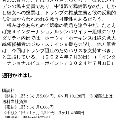
デンの民主党員であり、中道派で穏健派なのだ。しか
し彼女への投票は、トランプの権威主義と彼の反動的
な計画からわれわれを救う可能性もあるだろう。
極左は今あらためて選挙の問題を論争中だ。たとえ
ば第４インターナショナルシンパサイザー組織のソリ
ダリティ内部では、ホーウィ・ホーキンスは緑の党大
統領候補者のジル・ステイン支援を力説し、他方筆者
は、今回はトランプ阻止のためハリスを支持すべき、
と主張している。（２０２４年７月28日）（「インタ
ーナショナルビューポイント」２０２４年７月31日）
週刊かけはし
購読料
《開封》1部：3ヶ月5,064円、6ヶ月 10,128円 ※3部以上は
送料当社負担
《密封》1部：3ヶ月6,088円
《手渡》1部：1ヶ月 1,520円、3ヶ月 4,560円