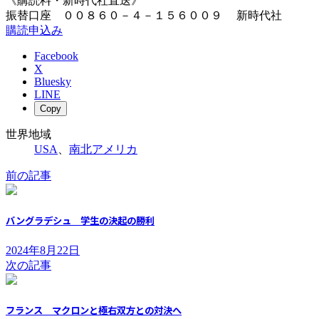
《購読料・新時代社直送》
振替口座 ００８６０－４－１５６００９ 新時代社
購読申込み
Facebook
X
Bluesky
LINE
Copy
世界地域
USA
、
南北アメリカ
前の記事
バングラデシュ 学生の決起の勝利
2024年8月22日
次の記事
フランス マクロンと極右双方との対決へ