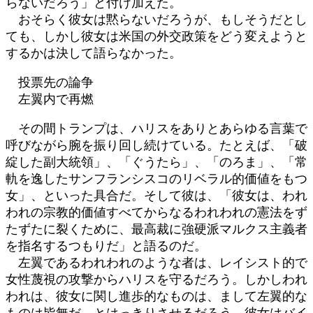
らないだろう」と付け加えた。
おそらく彼女は黙らないだろうが、もしそうだとし
ても、しかし彼女は米国の外交政策をどう変えようと
するかは決して語らなかった。
投票先の論争
左翼内で再燃
その間トランプは、ハリスをありとあらゆる言葉で
呼びながら腕を振り回し続けている。たとえば、「破
綻した副大統領」、「ぐうたら」、「のろま」、「常
軌を逸したサンフランシスコのリベラル的価値をもつ
女」、といった具合だ。そして彼は、「彼女は、われ
われの宗教的価値すべてからなるわれわれの憲法をず
たずたに裂くために、最高裁に強硬派マルクス主義者
を指名するつもりだ」と語るのだ。
左翼であるわれわれのような者は、レイシスト的で
女性蔑視の攻撃からハリスを守るだろう。しかしわれ
われは、彼女に関し進歩的なものは、まして左翼的な
ものは皆無だ、とはっきりさせるだろう。彼女はバイ