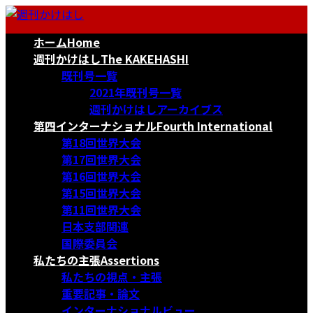
コ
ナ
ン
ビ
ホーム
Home
テ
ゲ
ン
ー
週刊かけはし
The KAKEHASHI
ツ
シ
既刊号一覧
へ
ョ
2021年既刊号一覧
ス
ン
週刊かけはしアーカイブス
キ
に
第四インターナショナル
Fourth International
ッ
移
第18回世界大会
プ
動
第17回世界大会
第16回世界大会
第15回世界大会
第11回世界大会
日本支部関連
国際委員会
私たちの主張
Assertions
私たちの視点・主張
重要記事・論文
インターナショナルビュー