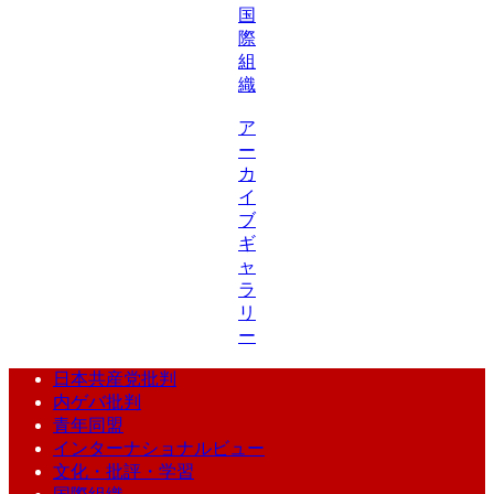
国
際
組
織
ア
ー
カ
イ
ブ
ギ
ャ
ラ
リ
ー
日本共産党批判
内ゲバ批判
青年同盟
インターナショナルビュー
文化・批評・学習