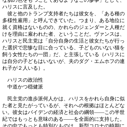
ハリスに言及した。
彼と他のトランプ支持者たちは彼女を、「ある種の
多様性雇用」と呼んできていた。つまり、ある地位に
就く資格はないものの、かれらのジェンダーと人種だ
けを理由に雇われた者、ということだ。ヴァンスは、
ハリスと民主党は「自分自身の生活と彼女たちが行っ
た選択で悲惨な目に合っている、子どものいない猫を
飼う女性たちの一団」だ、と主張している（ハリスに
は自分の子どもはいないが、夫のダグ・エムホフの連
れ子が２人いる）。
ハリスの政治性
中道かつ穏健派
民主党の進歩派何人かは、ハリスをかれら自身に似
た者と見たがっているが、それへの根拠はほとんどな
い。彼女はバイデンの経済と社会の綱領――この半世
紀ではもっとも意味のある――を全面的に支持した。
その中でもっとも特別なものは、新型コロナの時期に