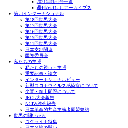
2021年既刊号一覧
週刊かけはしアーカイブス
第四インターナショナル
第18回世界大会
第17回世界大会
第16回世界大会
第15回世界大会
第11回世界大会
日本支部関連
国際委員会
私たちの主張
私たちの視点・主張
重要記事・論文
インターナショナルビュー
新型コロナウイルス感染症について
尖閣・領土問題について
JRCL大会報告
NCIW総会報告
日本革命的共産主義者同盟規約
世界の闘いから
ウクライナ特集
日本各地の闘い