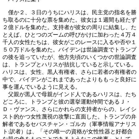
僅か２、３日のうちにハリスは、民主党の指名を勝
ち取るのに十分な票を集めた。彼女は１週間も経たず
２億ドルを集めた。支持者が彼女の周りに結集し、た
とえば、ひとつのズームの呼びかけに加わった４万４
千人の女性たちは、彼女がこのレースに入るや否や１
５０万ドルを集めた。バイデンは世論調査でトランプ
の後を追っていたが、他方先頃のいくつかの世論調査
は、トランプとハリスが拮抗していると示している。
ハリスは、女性、黒人有権者、さらに若者の有権者の
中で、バイデンがこれまであったよりももっと良好に
事を運んでいるように見える。
父親が黒人で母親がインド人であるハリスは、たち
どころに、トランプと彼の選挙運動仲間であるＪ・
Ｄ・ヴァンス、さらにかれらの支持者からの、レイシ
スト的かつ女性蔑視の攻撃に直面した。トランプの弁
解者であるセバスチャン・ゴルカ（軍事情報アナリス
ト:訳者）は、「その唯一の資格が女性性器と好都合
な肌の色をもつことであるようなこの惨事」として、