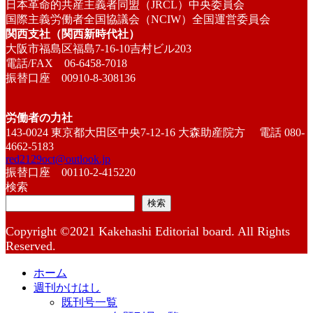
日本革命的共産主義者同盟（JRCL）中央委員会
国際主義労働者全国協議会（NCIW）全国運営委員会
関西支社（関西新時代社）
大阪市福島区福島7-16-10吉村ビル203
電話/FAX 06-6458-7018
振替口座 00910-8-308136
労働者の力社
143-0024 東京都大田区中央7-12-16 大森助産院方 電話 080-
4662-5183
red2129oct@outlook.jp
振替口座 00110-2-415220
検索
検索
Copyright ©2021 Kakehashi Editorial board. All Rights
Reserved.
ホーム
週刊かけはし
既刊号一覧