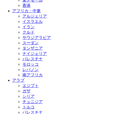
東チモール
香港
アフリカ・中東
アルジェリア
イスラエル
イラン
クルド
サウジアラビア
スーダン
タンザニア
ナイジェリア
パレスチナ
モロッコ
レバノン
南アフリカ
アラブ
エジプト
ガザ
シリア
チュニジア
トルコ
パレスチナ