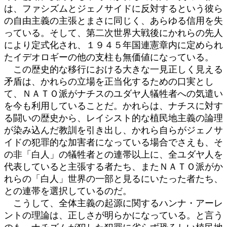
は、ファシズムとジェノサイドに反対するという彼ら
の自由主義の主張とまさに同じく、あらゆる信用を失
っている。そして、第二次世界大戦後にかれらの先人
により定式化され、１９４５年国連憲章内に定められ
たイデオロギーの他の支柱も無価値になっている。
この歴史的な移行における大きな一見正しく見える
矛盾は、かれらの立場を正当化するための口実とし
て、ＮＡＴＯ派がナチスのユダヤ人犠牲者への気遣い
を今も利用していることだ。かれらは、ナチスに対す
る闘いの歴史から、レイシスト的な植民地主義の論理
が染み込んだ教訓を引き出し、かれら自らがジェノサ
イドの犯罪的な加害者になっている場合でさえも、そ
の非「白人」の犠牲者との連帯以上に、全ユダヤ人を
代表していると主張する者たち、またＮＡＴＯ派がか
れらの「白人」世界の一部と見るにいたった者たち、
との連帯を選択しているのだ。
こうして、全体主義の起源に関するハンナ・アーレ
ントの理論は、正しさが明らかになっている。と言う