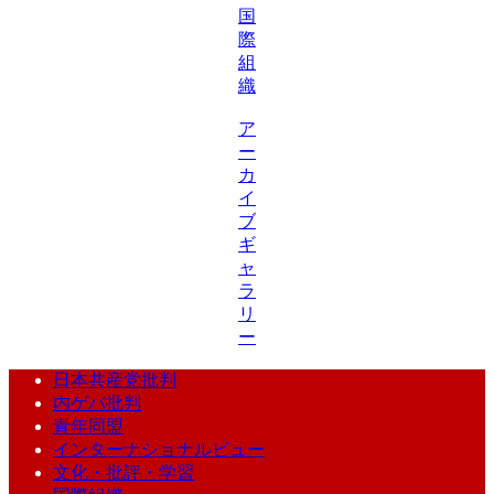
国
際
組
織
ア
ー
カ
イ
ブ
ギ
ャ
ラ
リ
ー
日本共産党批判
内ゲバ批判
青年同盟
インターナショナルビュー
文化・批評・学習