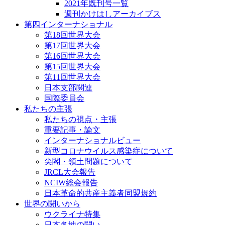
2021年既刊号一覧
週刊かけはしアーカイブス
第四インターナショナル
第18回世界大会
第17回世界大会
第16回世界大会
第15回世界大会
第11回世界大会
日本支部関連
国際委員会
私たちの主張
私たちの視点・主張
重要記事・論文
インターナショナルビュー
新型コロナウイルス感染症について
尖閣・領土問題について
JRCL大会報告
NCIW総会報告
日本革命的共産主義者同盟規約
世界の闘いから
ウクライナ特集
日本各地の闘い