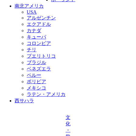
南北アメリカ
USA
アルゼンチン
エクアドル
カナダ
キューバ
コロンビア
チリ
プエリトリコ
ブラジル
ベネズエラ
ペルー
ボリビア
メキシコ
ラテン・アメリカ
西サハラ
文
化
・