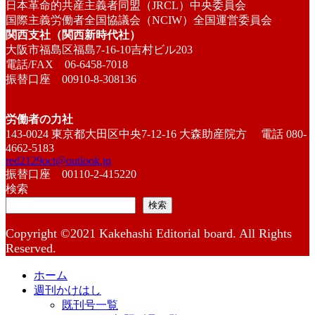
日本革命的共産主義者同盟（JRCL）中央委員会
国際主義労働者全国協議会（NCIW）全国運営委員会
関西支社（関西新時代社）
大阪市福島区福島7-16-10吉村ビル203
電話/FAX 06-6458-7018
振替口座 00910-8-308136
労働者の力社
143-0024 東京都大田区中央7-12-16 大森助産院方 電話 080-
4662-5183
red2129oct@outlook.jp
振替口座 00110-2-415220
検索
検索
Copyright ©2021 Kakehashi Editorial board. All Rights
Reserved.
ホーム
週刊かけはし
既刊号一覧