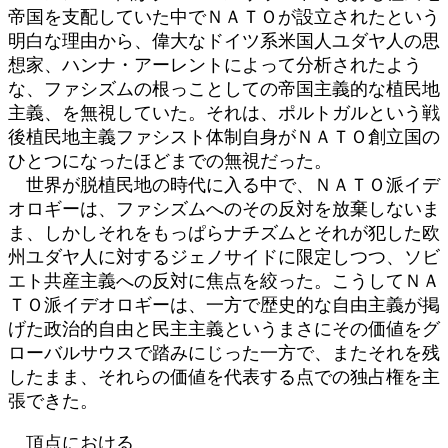
帝国を支配していた中でＮＡＴＯが設立されたという
明白な理由から、偉大なドイツ系米国人ユダヤ人の思
想家、ハンナ・アーレントによって分析されたよう
な、ファシズムの根っことしての帝国主義的な植民地
主義、を無視していた。それは、ポルトガルという戦
後植民地主義ファシスト体制自身がＮＡＴＯ創立国の
ひとつになったほどまでの無視だった。
世界が脱植民地の時代に入る中で、ＮＡＴＯ派イデ
オロギーは、ファシズムへのその反対を放棄しないま
ま、しかしそれをもっぱらナチズムとそれが犯した欧
州ユダヤ人に対するジェノサイドに限定しつつ、ソビ
エト共産主義への反対に焦点を絞った。こうしてＮＡ
ＴＯ派イデオロギーは、一方で歴史的な自由主義が掲
げた政治的自由と民主主義というまさにその価値をグ
ローバルサウスで踏みにじった一方で、またそれを残
したまま、それらの価値を代表する点での独占権を主
張できた。
頂点における