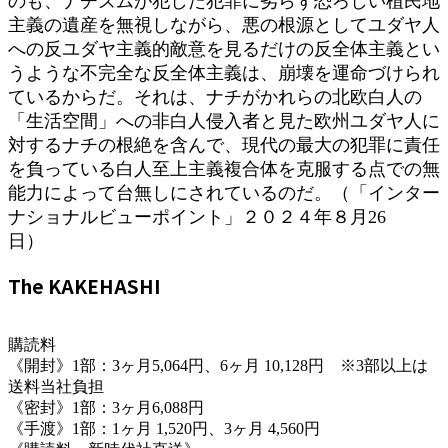
のも、ナチズムが犯した犯罪に劣らず恐ろしい植民地
主義の遺産を無視しながら、悪の根源としてユダヤ人
への反ユダヤ主義的敵意を見るだけの反全体主義とい
うような不完全な反全体主義は、崩壊を運命づけられ
ているからだ。それは、ナチがかれらの北欧白人の
「生活空間」への非白人侵入者と見た欧州ユダヤ人に
対するナチの根絶を含んで、現代の最大の犯罪に責任
を負っている白人至上主義複合体を克服する点での無
能力によって台無しにされているのだ。（「インター
ナショナルビューポイント」２０２４年８月26
日）
The KAKEHASHI
購読料
《開封》1部：3ヶ月5,064円、6ヶ月 10,128円 ※3部以上は
送料当社負担
《密封》1部：3ヶ月6,088円
《手渡》1部：1ヶ月 1,520円、3ヶ月 4,560円