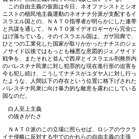
この自由主義の仮面は今日、ネオファシストとシオ
ニストの植民地主義運動のネオナチ分派が支配するイ
スラエル国との、ＮＡＴＯ指導者が明らかにした連帯
と共謀を通して、ＮＡＴＯ派イデオロギーから完全に
はげ落ちている。そのイスラエル国は、ガザ回廊で、
ひとつの工業化した国家が取りかかったナチスのジェ
ノサイド以後ではもっとも極悪な意図的ジェノサイド
戦争を、またそれと並んで西岸とイスラエル刑務所内
のパレスチナ民衆に対し犯罪的な現在進行形の迫害を
今も犯し続け、こうしてナチスがユダヤ人に対し行っ
たような、人間以下の存在という位置に格下げされた
パレスチナ民衆に向け暴力的な敵意を露わにしている
国なのだ。
白人至上主義
の抜きがたさ
ＮＡＴＯ派のこの立場に照らせば、ロシアのウクラ
イナ侵略に反対する中でのかれらの自由主義の主張