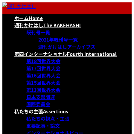
コ
ナ
ン
ビ
ホーム
Home
テ
ゲ
ン
ー
週刊かけはし
The KAKEHASHI
ツ
シ
既刊号一覧
へ
ョ
2021年既刊号一覧
ス
ン
週刊かけはしアーカイブス
キ
に
第四インターナショナル
Fourth International
ッ
移
第18回世界大会
プ
動
第17回世界大会
第16回世界大会
第15回世界大会
第11回世界大会
日本支部関連
国際委員会
私たちの主張
Assertions
私たちの視点・主張
重要記事・論文
インターナショナルビュー