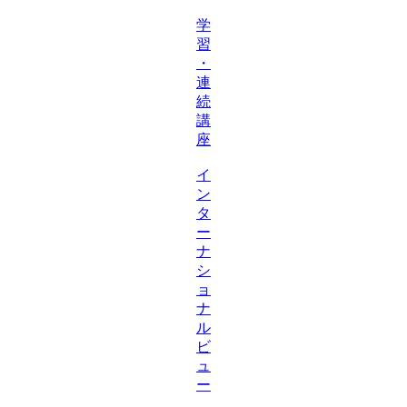
学
習
・
連
続
講
座
イ
ン
タ
ー
ナ
シ
ョ
ナ
ル
ビ
ュ
ー