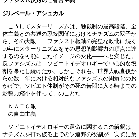
ファシズム反対のご都合主義
新
日
ジルベール・アシュカル
時
:
―こうしてスターリニズムは、独裁制の最高段階、全
体主義との共通の系統関係におけるナチズムの双子か
ら、その大敵――ファシスト枢軸の完璧な敗北に続く
10年にスターリニズムをその思想的影響力の頂点に達
するのを可能にしたイメージの変化――へと変じた。
反ファシズムは、ソビエトイデオロギーで中心的な役
割を果たし続けたが、しかしそれも、世界大戦直後か
らの数十年における相対的なファシズムの周縁化のお
かげで、ソビエト体制がその死の苦悶に入る時までの
影響力縮小を伴って、のことだ―
ＮＡＴＯ派
の自由主義
ソビエトイデオロギーの運命に関するこの解釈は、
ナチズムを打ち破る上でのソ連邦の役割が、実際に第