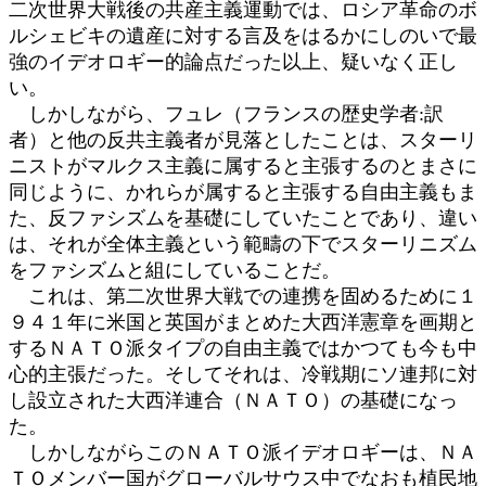
二次世界大戦後の共産主義運動では、ロシア革命のボ
ルシェビキの遺産に対する言及をはるかにしのいで最
強のイデオロギー的論点だった以上、疑いなく正し
い。
しかしながら、フュレ（フランスの歴史学者:訳
者）と他の反共主義者が見落としたことは、スターリ
ニストがマルクス主義に属すると主張するのとまさに
同じように、かれらが属すると主張する自由主義もま
た、反ファシズムを基礎にしていたことであり、違い
は、それが全体主義という範疇の下でスターリニズム
をファシズムと組にしていることだ。
これは、第二次世界大戦での連携を固めるために１
９４１年に米国と英国がまとめた大西洋憲章を画期と
するＮＡＴＯ派タイプの自由主義ではかつても今も中
心的主張だった。そしてそれは、冷戦期にソ連邦に対
し設立された大西洋連合（ＮＡＴＯ）の基礎になっ
た。
しかしながらこのＮＡＴＯ派イデオロギーは、ＮＡ
ＴＯメンバー国がグローバルサウス中でなおも植民地