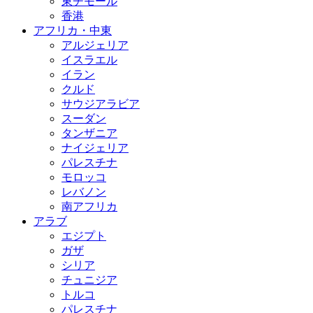
東チモール
香港
アフリカ・中東
アルジェリア
イスラエル
イラン
クルド
サウジアラビア
スーダン
タンザニア
ナイジェリア
パレスチナ
モロッコ
レバノン
南アフリカ
アラブ
エジプト
ガザ
シリア
チュニジア
トルコ
パレスチナ