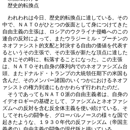
歴史的転換点
われわれは今日、歴史的転換点に達している。その
中で、ＮＡＴＯがひとつの仮面として身につけてきた
自由主義の主張は、ロシアのウクライナ侵略へのこの
連合の反対によって、またウラジーミル・プーチンの
ネオファシスト的支配と対決する自由の価値を代表す
るというその主張で、その主張が新たな頂点に達した
まさにその時に、転落することになった。この主張
は、ＮＡＴＯそれ自身の隊列内でのネオファシズム台
頭、またドナルド・トランプの大統領任期下の米国も
含んだ、そのメンバー諸国のいくつかにおけるネオフ
ァシストの権力到達にもかかわらず行われたのだ。
そうであってもＮＡＴＯ派の自由主義者は、自身の
イデオロギーの基礎として、ファシズムとネオファシ
ズムへの反対を含む反全体主義を使い続けている。そ
してそれらの闘争を、グローバルノースの様々な国で
起きたような、１９３０年代の反ファシズム（帝国主
義者の）自由主義の闘争の現代版と描いている。