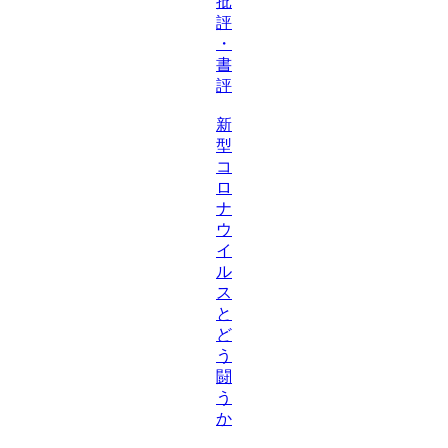
批
評
・
書
評
新
型
コ
ロ
ナ
ウ
イ
ル
ス
と
ど
う
闘
う
か