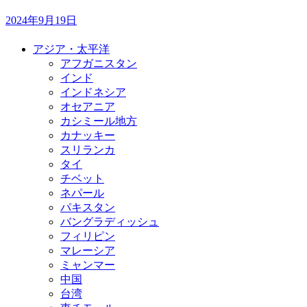
2024年9月19日
アジア・太平洋
アフガニスタン
インド
インドネシア
オセアニア
カシミール地方
カナッキー
スリランカ
タイ
チベット
ネパール
パキスタン
バングラディッシュ
フィリピン
マレーシア
ミャンマー
中国
台湾