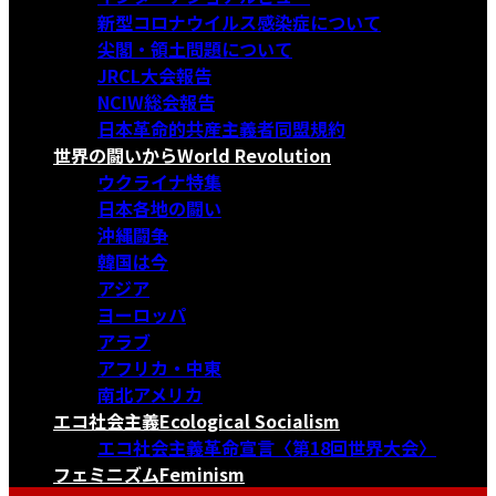
新型コロナウイルス感染症について
尖閣・領土問題について
JRCL大会報告
NCIW総会報告
日本革命的共産主義者同盟規約
世界の闘いから
World Revolution
ウクライナ特集
日本各地の闘い
沖縄闘争
韓国は今
アジア
ヨーロッパ
アラブ
アフリカ・中東
南北アメリカ
エコ社会主義
Ecological Socialism
エコ社会主義革命宣言〈第18回世界大会〉
フェミニズム
Feminism