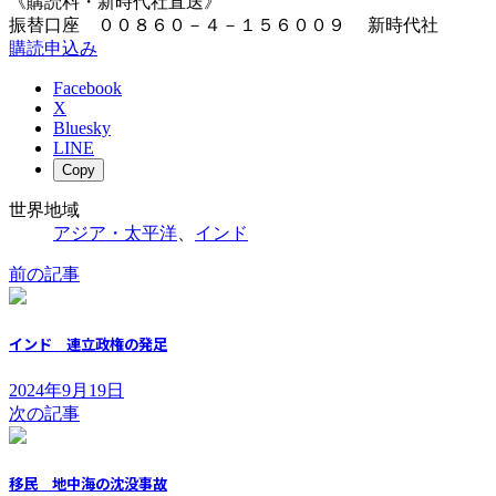
《購読料・新時代社直送》
振替口座 ００８６０－４－１５６００９ 新時代社
購読申込み
Facebook
X
Bluesky
LINE
Copy
世界地域
アジア・太平洋
、
インド
前の記事
インド 連立政権の発足
2024年9月19日
次の記事
移民 地中海の沈没事故