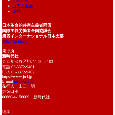
国際組織
コラム架橋
資料
日本革命的共産主義者同盟
国際主義労働者全国協議会
第四インターナショナル日本支部
https://jrcl.info/
発行所
新時代社
東京都渋谷区初台1-50-4-103
電話 03-3372-9401
FAX 03-3372-9402
https://www.jrcl.jp
E-mail
info@jrcl.jp
発行人 山口 明
振替口座
00860-4-156009 新時代社
編集