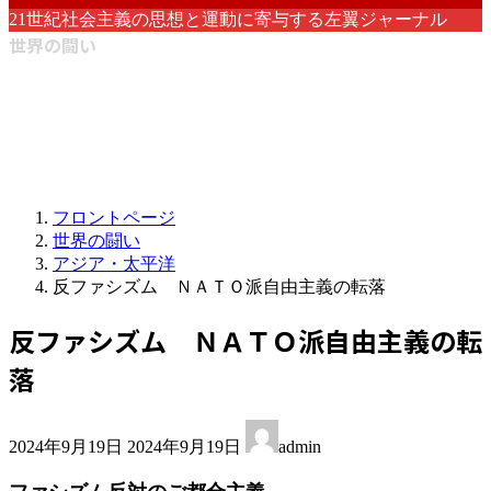
21世紀社会主義の思想と運動に寄与する左翼ジャーナル
世界の闘い
フロントページ
世界の闘い
アジア・太平洋
反ファシズム ＮＡＴＯ派自由主義の転落
反ファシズム ＮＡＴＯ派自由主義の転
落
最
2024年9月19日
2024年9月19日
admin
終
更