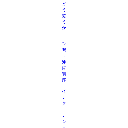
ど
う
闘
う
か
学
習
・
連
続
講
座
イ
ン
タ
ー
ナ
シ
ョ