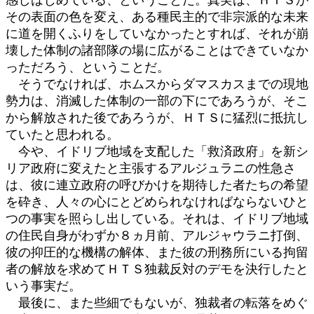
その表面の色を変え、ある種民主的で非宗派的な未来
に道を開くふりをしていなかったとすれば、それが崩
壊した体制の諸部隊の場に広がることはできていなか
っただろう、ということだ。
そうでなければ、ホムスからダマスカスまでの現地
勢力は、消滅した体制の一部の下にであろうが、そこ
から解放された後であろうが、ＨＴＳに猛烈に抵抗し
ていたと思われる。
今や、イドリブ地域を支配した「救済政府」を新シ
リア政府に変えたと主張するアルジュラニの性急さ
は、彼に連立政府の呼びかけを期待した者たちの希望
を砕き、人々の心にとどめられなければならないひと
つの事実を照らし出している。それは、イドリブ地域
の住民自身がわずか８ヵ月前、アルジャウラニ打倒、
彼の抑圧的な機構の解体、また彼の刑務所にいる拘留
者の解放を求めてＨＴＳ独裁反対のデモを決行したと
いう事実だ。
最後に、また些細でもないが、独裁者の転落をめぐ