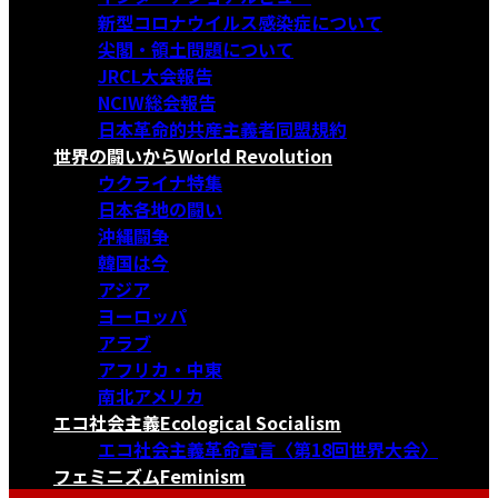
新型コロナウイルス感染症について
尖閣・領土問題について
JRCL大会報告
NCIW総会報告
日本革命的共産主義者同盟規約
世界の闘いから
World Revolution
ウクライナ特集
日本各地の闘い
沖縄闘争
韓国は今
アジア
ヨーロッパ
アラブ
アフリカ・中東
南北アメリカ
エコ社会主義
Ecological Socialism
エコ社会主義革命宣言〈第18回世界大会〉
フェミニズム
Feminism