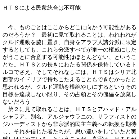
ＨＴＳによる民衆統合は不可能
今、ものごとはここからどこに向かう可能性がある
のだろうか？ 最初に見て取れることは、われわれが
クルド運動を脇に置き、自身をアラブ人諸分派に限定
するとしても、これら分派すべてが単一の権威にした
がうことに合意する可能性はほとんどない、というこ
とだ。ＨＴＳとの長きにわたる関係を保持しているト
ルコでさえ、そしてそれなしには、ＨＴＳはシリア北
西部のイドリブで持ちこたえることもできなかったと
思われるが、クルド運動を根絶やしにするというその
目標を達成しない限り、その占領とその傀儡を放棄し
ないだろう。
第２に見て取れることは、ＨＴＳとアハマド・アル
シャラア、別名、アルジャウラニの、サラフィストの
ジハーディストから非宗派的民主主義への転換を期待
し、それを信じた者たちが、思い違いをしていたと実
感しはじめている、ということだ。真実は、ＨＴＳが