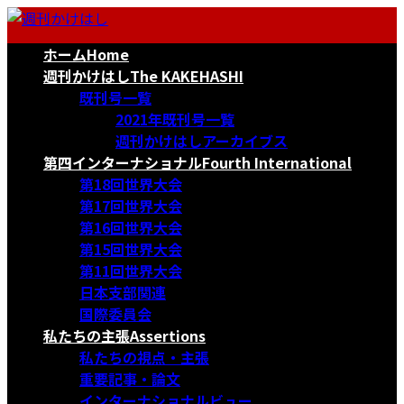
コ
ナ
ン
ビ
ホーム
Home
テ
ゲ
ン
ー
週刊かけはし
The KAKEHASHI
ツ
シ
既刊号一覧
へ
ョ
2021年既刊号一覧
ス
ン
週刊かけはしアーカイブス
キ
に
第四インターナショナル
Fourth International
ッ
移
第18回世界大会
プ
動
第17回世界大会
第16回世界大会
第15回世界大会
第11回世界大会
日本支部関連
国際委員会
私たちの主張
Assertions
私たちの視点・主張
重要記事・論文
インターナショナルビュー