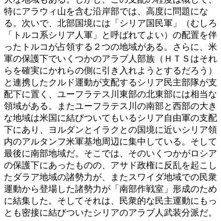
特にアラウィ山を含む沿岸部では、高度に問題にな
る。次いで、北部国境には「シリア国民軍」（むしろ
「トルコ系シリア人軍」と呼ばれてよい）の配置を伴
ったトルコが占領する２つの地域がある。さらに、米
軍の保護下でいくつかのアラブ人部族（ＨＴＳはそれ
らを確実にかれらの側に引き入れようとするだろう）
と連携したクルド運動が支配するシリア民主部隊が支
配下に置く、ユーフラテス川東部の北東部には相当な
領域がある。またユーフラテス川の南部と西部の大き
な地域は米国に結びついてもいるシリア自由軍の支配
下にあり、ヨルダンとイラクとの国境に近いシリア領
内のアルタンフ米軍基地周辺に集中している。そして
最後に南部地域だ。そこでは、そのいくつかがロシア
の保護下にあったものの、アサド政権に反乱を起こし
たダラア地域の諸勢力が、またスワイダ地域での民衆
運動から登場した諸勢力が「南部作戦室」形成のため
に結集した。そしてそれは、民衆的な民主運動にもっ
とも密接に結びついたシリアのアラブ人武装分派だ。