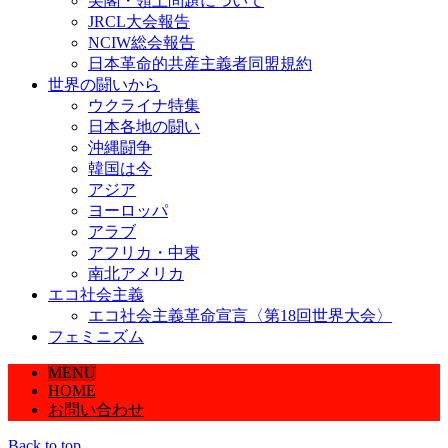
尖閣・領土問題について
JRCL大会報告
NCIW総会報告
日本革命的共産主義者同盟規約
世界の闘いから
ウクライナ特集
日本各地の闘い
沖縄闘争
韓国は今
アジア
ヨーロッパ
アラブ
アフリカ・中東
南北アメリカ
エコ社会主義
エコ社会主義革命宣言〈第18回世界大会〉
フェミニズム
MENU
HOME
お問い合わせ
Back to top