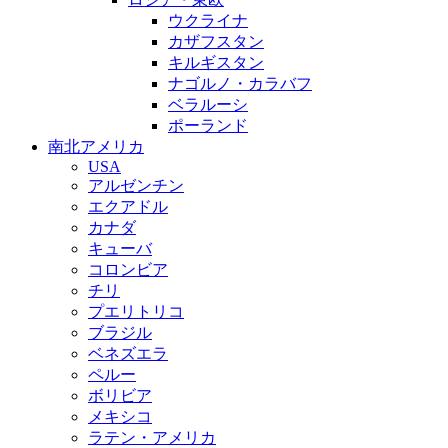
ウクライナ
カザフスタン
キルギスタン
ナゴルノ・カラバフ
ベラルーシ
ポーランド
南北アメリカ
USA
アルゼンチン
エクアドル
カナダ
キューバ
コロンビア
チリ
プエリトリコ
ブラジル
ベネズエラ
ペルー
ボリビア
メキシコ
ラテン・アメリカ