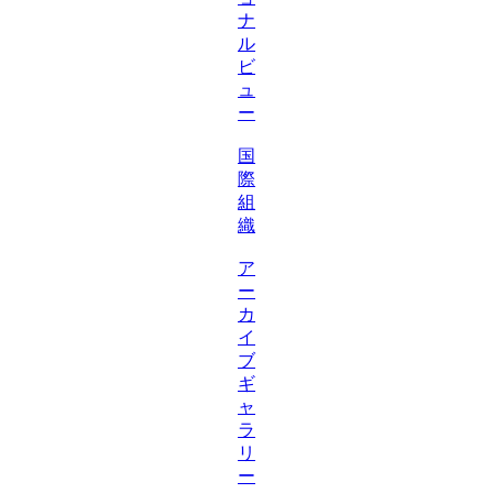
ナ
ル
ビ
ュ
ー
国
際
組
織
ア
ー
カ
イ
ブ
ギ
ャ
ラ
リ
ー