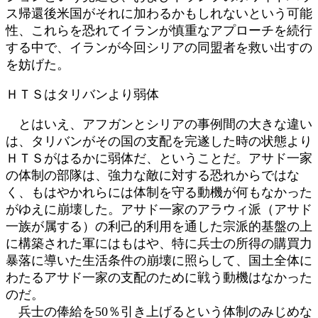
ス帰還後米国がそれに加わるかもしれないという可能
性、これらを恐れてイランが慎重なアプローチを続行
する中で、イランが今回シリアの同盟者を救い出すの
を妨げた。
ＨＴＳはタリバンより弱体
とはいえ、アフガンとシリアの事例間の大きな違い
は、タリバンがその国の支配を完遂した時の状態より
ＨＴＳがはるかに弱体だ、ということだ。アサド一家
の体制の部隊は、強力な敵に対する恐れからではな
く、もはやかれらには体制を守る動機が何もなかった
がゆえに崩壊した。アサド一家のアラウィ派（アサド
一族が属する）の利己的利用を通した宗派的基盤の上
に構築された軍にはもはや、特に兵士の所得の購買力
暴落に導いた生活条件の崩壊に照らして、国土全体に
わたるアサド一家の支配のために戦う動機はなかった
のだ。
兵士の俸給を50％引き上げるという体制のみじめな