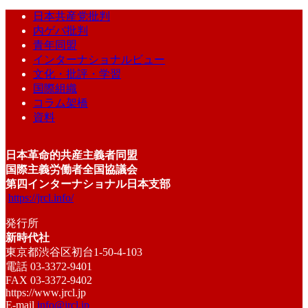
日本共産党批判
内ゲバ批判
青年同盟
インターナショナルビュー
文化・批評・学習
国際組織
コラム架橋
資料
日本革命的共産主義者同盟
国際主義労働者全国協議会
第四インターナショナル日本支部
https://jrcl.info/
発行所
新時代社
東京都渋谷区初台1-50-4-103
電話 03-3372-9401
FAX 03-3372-9402
https://www.jrcl.jp
E-mail
info@jrcl.jp