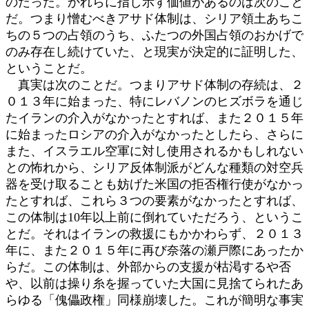
のだった。かれらに指し示す価値があるのは次のこと
だ。つまり憎むべきアサド体制は、シリア領土あちこ
ちの５つの占領のうち、ふたつの外国占領のおかげで
のみ存在し続けていた、と現実が決定的に証明した、
ということだ。
真実は次のことだ。つまりアサド体制の存続は、２
０１３年に始まった、特にレバノンのヒズボラを通じ
たイランの介入がなかったとすれば、また２０１５年
に始まったロシアの介入がなかったとしたら、さらに
また、イスラエル空軍に対し使用されるかもしれない
との怖れから、シリア反体制派がどんな種類の対空兵
器を受け取ることも妨げた米国の拒否権行使がなかっ
たとすれば、これら３つの要素がなかったとすれば、
この体制は10年以上前に倒れていただろう、というこ
とだ。それはイランの救援にもかかわらず、２０１３
年に、また２０１５年に再び奈落の瀬戸際にあったか
らだ。この体制は、外部からの支援が枯渇するや否
や、以前は操り糸を握っていた大国に見捨てられたあ
らゆる「傀儡政権」同様崩壊した。これが簡明な事実