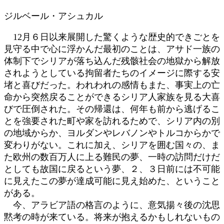
時
ジルベール・アシュカル
:
12月６日以来展開した驚くような歴史的できごとを
見守る中で心に浮かんだ最初のことは、アサド一族の
体制下でシリアが落ち込んだ残骸社会の地獄から解放
されようとしている拘留者たちのイメージに際する安
堵と喜びだった。われわれの感情もまた、事実上の亡
命から突然戻ることができるシリア人家族を見る大喜
びで圧倒された。その帰還は、何年も前から逃げるこ
とを強要された町や家を訪れるためで、シリア内の別
の地域からか、ヨルダンやレバノンやトルコからかで
変わりがない。これに加え、シリアを囲む国々の、ま
た欧州の数百万人に上る難民の夢、一時の訪問だけだ
としても故国に戻るという夢、２、３日前には不可能
に見えたこの夢が達成可能に見え始めた、ということ
がある。
今、アラビア語の格言のように、意気揚々後の沈思
黙考の時が来ている。将来が抱えるかもしれないもの