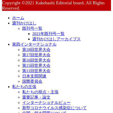
Copyright ©2021 Kakehashi Editorial board. All Rights
Reserved.
ホーム
週刊かけはし
既刊号一覧
2021年既刊号一覧
週刊かけはしアーカイブス
第四インターナショナル
第18回世界大会
第17回世界大会
第16回世界大会
第15回世界大会
第11回世界大会
日本支部関連
国際委員会
私たちの主張
私たちの視点・主張
重要記事・論文
インターナショナルビュー
新型コロナウイルス感染症について