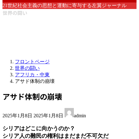
21世紀社会主義の思想と運動に寄与する左翼ジャーナル
世界の闘い
フロントページ
世界の闘い
アフリカ・中東
アサド体制の崩壊
アサド体制の崩壊
最
2025年1月8日
2025年1月8日
admin
終
更
シリアはどこに向かうのか？
新
シリア人の難民の権利はまだまだ不可欠だ
日