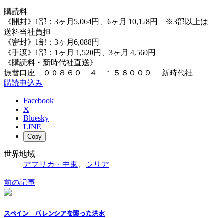
購読料
《開封》1部：3ヶ月5,064円、6ヶ月 10,128円 ※3部以上は
送料当社負担
《密封》1部：3ヶ月6,088円
《手渡》1部：1ヶ月 1,520円、3ヶ月 4,560円
《購読料・新時代社直送》
振替口座 ００８６０－４－１５６００９ 新時代社
購読申込み
Facebook
X
Bluesky
LINE
Copy
世界地域
アフリカ・中東
、
シリア
前の記事
スペイン バレンシアを襲った洪水