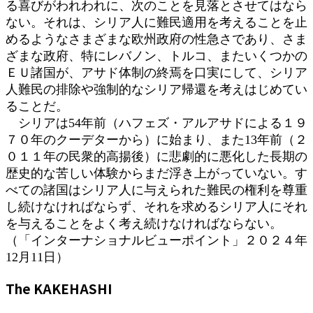
る喜びがわれわれに、次のことを見落とさせてはなら
ない。それは、シリア人に難民適用を考えることを止
めるようなさまざまな欧州政府の性急さであり、さま
ざまな政府、特にレバノン、トルコ、またいくつかの
ＥＵ諸国が、アサド体制の終焉を口実にして、シリア
人難民の排除や強制的なシリア帰還を考えはじめてい
ることだ。
シリアは54年前（ハフェズ・アルアサドによる１９
７０年のクーデターから）に始まり、また13年前（２
０１１年の民衆的高揚後）に悲劇的に悪化した長期の
歴史的な苦しい体験からまだ浮き上がっていない。す
べての諸国はシリア人に与えられた難民の権利を尊重
し続けなければならず、それを求めるシリア人にそれ
を与えることをよく考え続けなければならない。
（「インターナショナルビューポイント」２０２４年
12月11日）
The KAKEHASHI