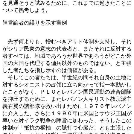
を見通そうと試みるために、これまでに起きたことに
ついて熟考しよう。
陣営論者の誤りを示す実例
先ず何よりも、憎むべきアサド体制を支持し、それ
がシリア民衆の意志の代表者と、またそれに反対する
者すべては、地域であろうが世界であろうがどこか外
国の大国を代理する傭兵以外のものではない、と主張
した者たちを指し示すのは価値がある。
そしてこの者たちは、半世紀の間それ自身の土地に
対するシオニストの占領に立ち向かって指一本動かし
たことがなく、ＰＬＯとレバノン国民運動の連合部隊
を抑圧するために、またレバノン人キリスト教宗派主
義右翼の諸部隊を救い出すために１９７６年レバノン
に介入した、さらに１９９０年に米国とサウジ王国が
率いた対イラク戦争の陣営に加わった、そうしたこの
体制が「抵抗の枢軸」の脈打つ心臓だ、とも主張した