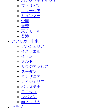
バングラディッシュ
フィリピン
マレーシア
ミャンマー
中国
台湾
東チモール
香港
アフリカ・中東
アルジェリア
イスラエル
イラン
クルド
サウジアラビア
スーダン
タンザニア
ナイジェリア
パレスチナ
モロッコ
レバノン
南アフリカ
アラブ