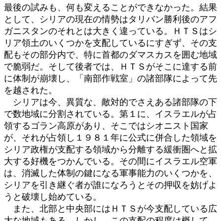
最後の試みも、何も変えることができなかった。結果
として、シリアの現在の情勢はタリバン勝利後のアフ
ガニスタンのそれとは大きく違っている。ＨＴＳはシ
リア領土のいくつかを支配しているにすぎず、その支
配もその部分内で、特に首都のダマスカスを囲む地域
で脆弱だ。そして後者では、ＨＴＳがそこに達する前
に体制が崩壊し、「南部作戦室」の諸部隊によって先
を越された。
シリアは今、異質な、敵対的でさえある諸部隊の下
で数地域に分割されている。第１に、イスラエルが占
領するゴラン高原があり、そこではシオニスト国家
が、それが占領し１９８１年に公式に併合した領域を
シリア政権が支配する領域から分離する緩衝圏へと拡
大する好機をつかんでいる。その間にイスラエル空軍
は、消滅した体制の鍵になる軍事能力のいくつかを、
シリアを引き継ぐ者が誰になろうとその押収を妨げよ
うと破壊し始めている。
また、北部と中央部にはＨＴＳが今支配している広
大な地域もある。しかし、この支配の程度は概して、