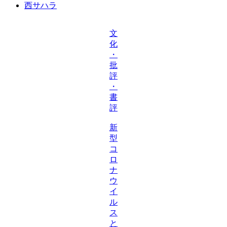
西サハラ
文
化
・
批
評
・
書
評
新
型
コ
ロ
ナ
ウ
イ
ル
ス
と