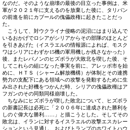
なのだ。そのような崩壊の最後の目立った事例は、米
軍が２０２１年に支えるのを放棄した後に、タリバン
の前進を前にカブールの傀儡政権に起きたことだっ
た。
こうして、対ウクライナ侵略の泥沼にはまり込んで
いるおかげでロシアがシリアからその部隊のほとんど
を引きあげた（イスラエルの情報源によれば、モスク
ワはシリアにわずか15機の軍用機しか残さなかった）
後、またレバノンのヒズボラが大敗北を喫した後、そ
してこれらの組になった事実を前に、アレッポ市を始
めに、ＨＴＳ（シャーム解放機構）が体制とその連携
勢力の支配下にある領域への攻撃を発動するために生
み出された好機をつかんだ時、シリアの傀儡政権はア
フガンのその同類同様崩壊した。
ちなみにヒズボラが喫した敗北について、ヒズボラ
の新書記長は必死に「２００６年に達成された勝利を
しのぐ偉大な勝利……」と描こうとした。そしてその
敗北は、イランに対するイスラエルの攻撃エスカレー
ションという見通し、およびトランプのホワイトハウ