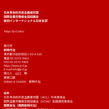
日本革命的共産主義者同盟
国際主義労働者全国協議会
第四インターナショナル日本支部
https://jrcl.info/
発行所
新時代社
東京都渋谷区初台1-50-4-103
電話 03-3372-9401
FAX 03-3372-9402
https://www.jrcl.jp
E-mail
info@jrcl.jp
発行人 山口 明
振替口座
00860-4-156009 新時代社
編集
日本革命的共産主義者同盟（JRCL）中央委員会
国際主義労働者全国協議会（NCIW）全国運営委員会
関西支社（関西新時代社）