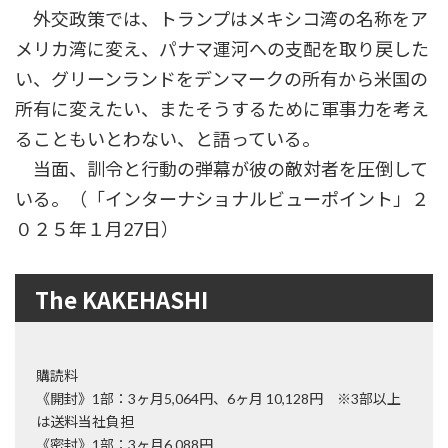
外交政策では、トランプはメキシコ湾の名称をア
メリカ湾に変え、パナマ運河への支配を取り戻した
い、グリーンランドをデンマークの所有から米国の
所有に変えたい、またそうするために軍事力を考え
ることもいとわない、と語っている。
当面、訓令と行動の弾幕が彼の敵対者を圧倒して
いる。（「インターナショナルビューポイント」２
０２５年１月27日）
The KAKEHASHI
購読料
《開封》1部：3ヶ月5,064円、6ヶ月 10,128円 ※3部以上
は送料当社負担
《密封》1部：3ヶ月6,088円