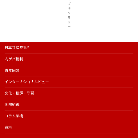
ブ
ギ
ャ
ラ
リ
ー
日本共産党批判
内ゲバ批判
青年同盟
インターナショナルビュー
文化・批評・学習
国際組織
コラム架橋
資料