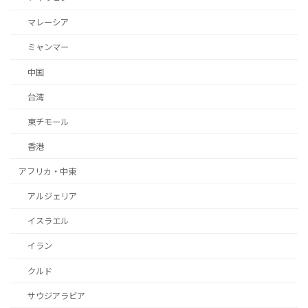
マレーシア
ミャンマー
中国
台湾
東チモール
香港
アフリカ・中東
アルジェリア
イスラエル
イラン
クルド
サウジアラビア