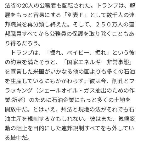
法省の20人の公職者も配転された。トランプは、解
雇をもっと容易にする「別表Ｆ」として数千人の連
邦職員を再分類し終えた。そして、２５０万人の連
邦職員すべてから公務員の保護を取り除くこともあ
り得るだろう。
トランプは、「掘れ、ベイビー、掘れ」という彼
の約束を満たそうと、「国家エネルギー非常事態」
を宣言した――米国がいかなる他の国よりも多くの石油
を生産しているにもかかわらず――。彼は今、削孔とフ
ラッキング（シェールオイル・ガス抽出のための作
業:訳者）のために石油企業にもっと多くの土地を
開放中だ。とはいえ、州法と現地の法がそれでも石
油生産を規制するかもしれない。彼はまた、気候変
動の阻止を目的にした連邦規制すべてをも外してい
る最中だ。