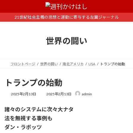
コ
ナ
ン
ビ
テ
ゲ
21世紀社会主義の思想と運動に寄与する左翼ジャーナル
ン
ー
ツ
シ
へ
ョ
世界の闘い
ス
ン
キ
に
ッ
移
プ
動
フロントページ
世界の闘い
南北アメリカ
USA
トランプの始動
トランプの始動
最
2025年2月13日
2025年2月13日
admin
終
更
諸々のシステムに次々大ナタ
新
日
法を無視する事例も
時
:
ダン・ラボッツ