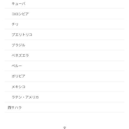
キューバ
コロンビア
チリ
プエリトリコ
ブラジル
ベネズエラ
ペルー
ボリビア
メキシコ
ラテン・アメリカ
西サハラ
文