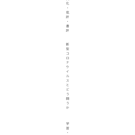
化
・
批
評
・
書
評
新
型
コ
ロ
ナ
ウ
イ
ル
ス
と
ど
う
闘
う
か
学
習
・