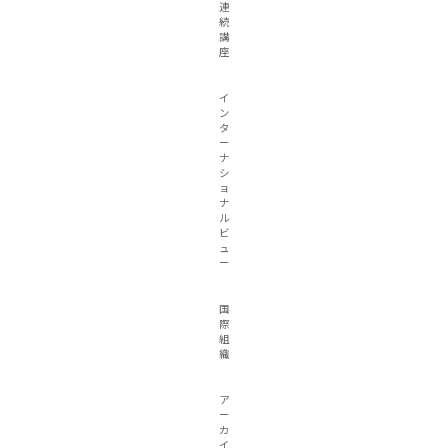
連
続
講
座
イ
ン
タ
ー
ナ
シ
ョ
ナ
ル
ビ
ュ
ー
国
際
組
織
ア
ー
カ
イ