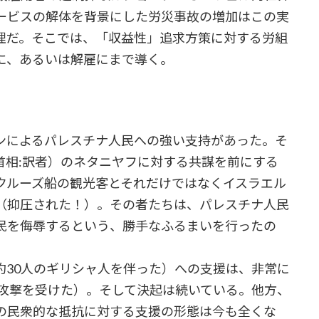
ービスの解体を背景にした労災事故の増加はこの実
理だ。そこでは、「収益性」追求方策に対する労組
に、あるいは解雇にまで導く。
によるパレスチナ人民への強い支持があった。そ
首相:訳者）のネタニヤフに対する共謀を前にする
クルーズ船の観光客とそれだけではなくイスラエル
（抑圧された！）。その者たちは、パレスチナ人民
民を侮辱するという、勝手なふるまいを行ったの
30人のギリシャ人を伴った）への支援は、非常に
に攻撃を受けた）。そして決起は続いている。他方、
の民衆的な抵抗に対する支援の形態は今も全くな