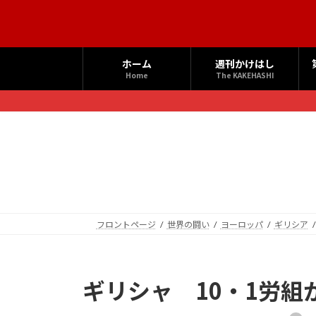
コ
ナ
ン
ビ
テ
ゲ
ン
ー
ホーム
週刊かけはし
ツ
シ
Home
The KAKEHASHI
へ
ョ
ス
ン
キ
に
ッ
移
プ
動
フロントページ
世界の闘い
ヨーロッパ
ギリシア
ギリシャ 10・1労組