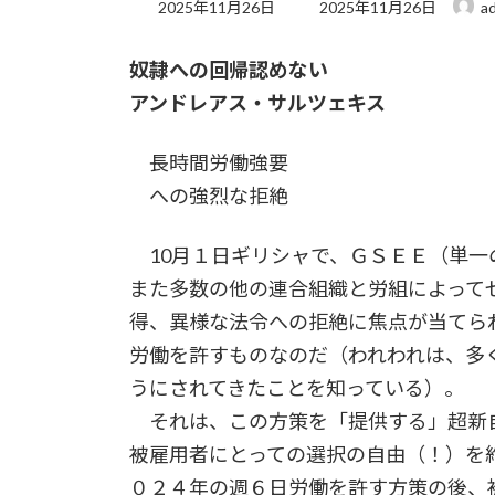
最
2025年11月26日
2025年11月26日
a
終
更
奴隷への回帰認めない
新
日
アンドレアス・サルツェキス
時
:
長時間労働強要
への強烈な拒絶
10月１日ギリシャで、ＧＳＥＥ（単一
また多数の他の連合組織と労組によって
得、異様な法令への拒絶に焦点が当てら
労働を許すものなのだ（われわれは、多
うにされてきたことを知っている）。
それは、この方策を「提供する」超新
被雇用者にとっての選択の自由（！）を
０２４年の週６日労働を許す方策の後、