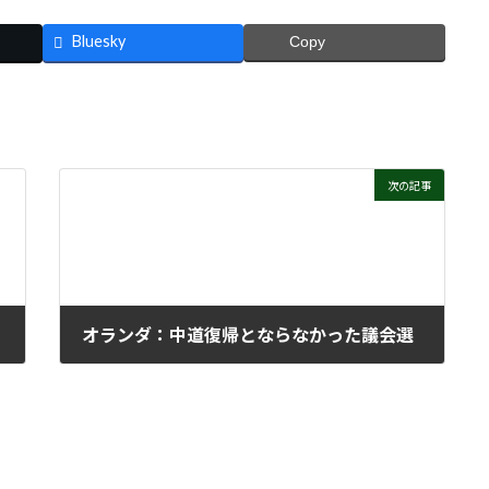
Bluesky
Copy
次の記事
オランダ：中道復帰とならなかった議会選
2025年12月3日