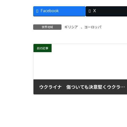
Facebook
X
ギリシア
、
ヨーロッパ
世界地域
前の記事
ウクライナ 傷ついても決意堅くウクライナ人民は闘い続けている
2025年11月26日