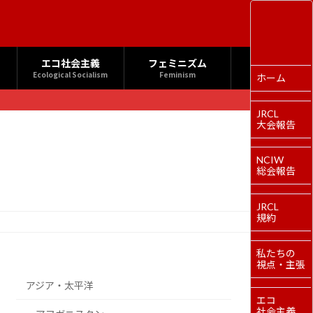
エコ社会主義
フェミニズム
Ecological Socialism
Feminism
ホーム
JRCL
大会報告
NCIW
総会報告
JRCL
規約
私たちの
視点・主張
アジア・太平洋
エコ
社会主義