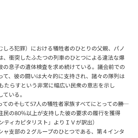
むしろ犯罪）における犠牲者のひとりの父親、パノ
は、衝突したふたつの列車のひとつによる違法な爆
彼の息子の遺体検査を求め続けている。議会前での
よって、彼の闘いは大々的に支持され、諸々の隊列は
をもたらすという非常に幅広い民衆の意志を示し
している。
――そして57人の犠牲者家族すべてにとっての――勝
住民の80％以上が支持した彼の要求の履行を獲得
ランティカピタリスト」よりＩＶが訳出）
シャ支部の２グループのひとつである、第４インタ