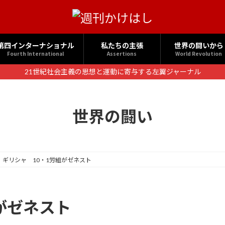
第四インターナショナル
私たちの主張
世界の闘いから
Fourth International
Assertions
World Revolution
21世紀社会主義の思想と運動に寄与する左翼ジャーナル
世界の闘い
ギリシャ 10・1労組がゼネスト
がゼネスト