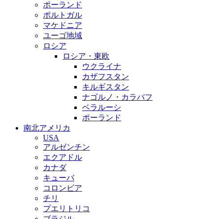
ポーランド
ポルトガル
マケドニア
ユーゴ地域
ロシア
ロシア・東欧
ウクライナ
カザフスタン
キルギスタン
ナゴルノ・カラバフ
ベラルーシ
ポーランド
南北アメリカ
USA
アルゼンチン
エクアドル
カナダ
キューバ
コロンビア
チリ
プエリトリコ
ブラジル