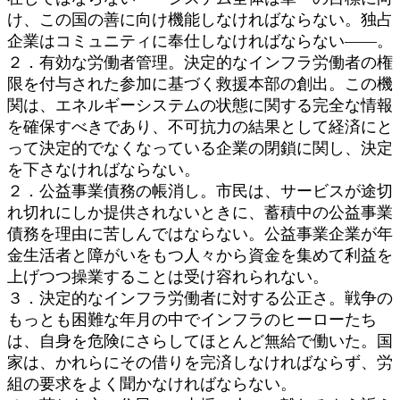
け、この国の善に向け機能しなければならない。独占
企業はコミュニティに奉仕しなければならない――。
２．有効な労働者管理。決定的なインフラ労働者の権
限を付与された参加に基づく救援本部の創出。この機
関は、エネルギーシステムの状態に関する完全な情報
を確保すべきであり、不可抗力の結果として経済にと
って決定的でなくなっている企業の閉鎖に関し、決定
を下さなければならない。
２．公益事業債務の帳消し。市民は、サービスが途切
れ切れにしか提供されないときに、蓄積中の公益事業
債務を理由に苦しんではならない。公益事業企業が年
金生活者と障がいをもつ人々から資金を集めて利益を
上げつつ操業することは受け容れられない。
３．決定的なインフラ労働者に対する公正さ。戦争の
もっとも困難な年月の中でインフラのヒーローたち
は、自身を危険にさらしてほとんど無給で働いた。国
家は、かれらにその借りを完済しなければならず、労
組の要求をよく聞かなければならない。