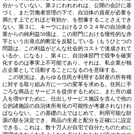
分かっていない。第２にわれわれは、公開の会計に基
づく、また労働者管理の下で、自治体の資産が必要を
満たす上でどれほど有効か、を想像することさえでき
ない。第３に、キーウにおける２０２４年の自治体企
業からの純利益50億は、この部門における慢性的な赤
字という出発点的断定を反駁している（もうひとつの
問題は、この利益がどんな社会的コストで達成されて
いるか、になる）。第４に、自治体部門で競争を確実
化するのは事実上不可能であり、それは、私企業が独
占企業として活動することになるのを意味する。
この状況は、あらゆる住民が利用する財産の所有権
に対する取り組み方に一つの変革を求める。住民に手
ごろな商品とサービスを提供するために、また市の歳
入を増やすために、仕出しサービス施設を含んで他の
公的諸施設の自治体所有化の可能性が考慮されなけれ
ばならない。この基礎の上ではじめて、利用可能な財
源の額を決定でき、商品の生産と配分を正確にに設定
できる。これは、数十万人が自宅で自分たちのために