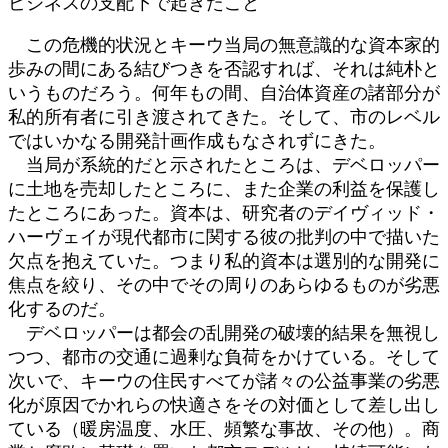
ビジネスの支配下で起きたこと
この危機的状況とキーウ当局の無意識的な資本家的
歩みの間にある結びつきを否認すれば、それは純朴と
いうものだろう。何年もの間、自治体資産の諸部分が
私的所有者に引き渡されてきた。そして、市のレベル
ではいかなる開発計画作成もなされずにきた。
当局が系統的だと示されたところは、デベロッパー
に土地を売却したところに、また企業の利益を保護し
たところにあった。資本は、研究者のデイヴィッド・
ハーヴェイが現代都市に関する彼の批判の中で描いた
欠点を抱えていた。つまり私的資本は選別的な開発に
焦点を絞り、その中でその周りのあらゆるものが劣悪
化するのだ。
デベロッパーは都会の乱開発の破壊的結果を無視し
つつ、都市の交通に過剰な負荷をかけている。そして
次いで、キーウの住民すべてが諸々の公益事業の劣悪
化が原因でかれらの快適さをその対価として差し出し
ている（暖房温度、水圧、頻繁な事故、その他）。商