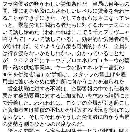
フラ労働者の嘆かわしい労働条件だ。当局は何年もの
間、現にある危険にふさわしいレベルに賃金を合わせ
ることができずにきた。そしてかれらは今になってや
っと、緊急労働に関わる者たちに対するボーナスにつ
いて話し始めた（われわれはここで５千万フリヴニャ
割り当てについて話している）。効果的な労働者統制
がなければ、そのような方策も選別的になり、全員に
は行き渡らないかもしれない。分かっていることだ
が、２０２３年にキーウテプロエネルゴ（キーウの暖
房・熱水供給事業体、キーウの熱エネルギー需要の
90％を供給:訳者）の労組は、スタッフの賃上げを雇
用主に強いるために裁判所に向かうことを迫られた。
賃金状態に対する不満は、空襲警報の中でも任務を
果たす稼動要員に対する追加支払いを求める請願にま
で帰着した。われわれは、ロシアの空爆が引き起こし
た負傷者向け補償の不払いが付随する状況を忘れては
ならない。そしてそれがそうした労働者に向かう当局
の姿勢を測るひとつの尺度なのだ。
諸々の問題は、住宅や共同体サービスの状態に関す