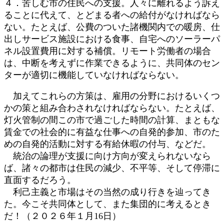
４．苦しむ市の住民への支援。人々に離れるよう訴え
ることに代えて、とどまる者への給付がなければなら
ない。たとえば、公費のついた諸機関内での暖房、仕
出しサービス施設における食事、自宅へのソーラーパ
ネル設置費用に対する補償。リモート労働者の場合
は、中断を考えずに作業できるように、共同体のセン
ターが適切に機能していなければならない。
加えてこれらの方策は、雇用の分野におけるいくつ
かの策と組み合わされなければならない。たとえば、
灯火管制の間この市で過ごした時間の計算、まともな
賃金での社会的に有益な仕事への自発的参加、市のた
めの自発的活動に対する有給休暇の付与、などだ。
統治の論理が支援に向け方向が変えられないなら
ば、諸々の都市は住民の減少、不平等、そして停滞に
直面するだろう。
利己主義と市場はその当然の成り行きを辿ってき
た。今こそ共同体として、また集団的に考えるとき
だ！（２０２６年１月16日）