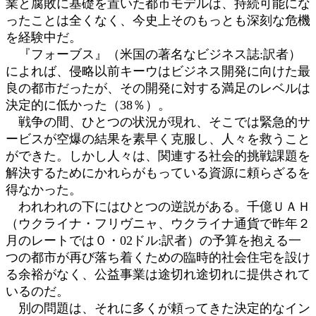
業と腐敗に基礎を置いた都市モデルは、持続可能にな
ったことは全くなく、今史上そのもっとも深刻な危機
を経験中だ。
『フォーブス』（米国の著名なビジネス誌:訳者）
によれば、侵略以前キーウはビジネス開発に向けた最
良の都市だったが、その開発に対する満足のレベルは
決定的に低かった（38％）。
戦争の間、ひとつの状況が現れ、そこでは緊急的サ
ービスが空爆の結果を素早く克服し、人々を救うこと
ができた。しかし人々は、関連する社会的挑戦課題を
解決するためにかれらがもっている資源に頼らざるを
得なかった。
われわれの下にはひとつの逆説がある。千億ＵＡＨ
（ウクライナ・フリヴニャ、ウクライナ通貨で昨年２
月のレートでは０・02ドル:訳者）の予算を抱える一
つの都市が再び落ち着くための臨時的社会住宅を設け
る余裕がなく、公益事業は途切れ途切れに提供されて
いるのだ。
別の問題は、それに多くが頼ってきた決定的なイン