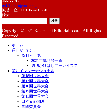
4662-5183
red2129oct@outlook.jp
振替口座 00110-2-415220
検索
検索
Copyright ©2021 Kakehashi Editorial board. All Rights
Reserved.
ホーム
週刊かけはし
既刊号一覧
2021年既刊号一覧
週刊かけはしアーカイブス
第四インターナショナル
第18回世界大会
第17回世界大会
第16回世界大会
第15回世界大会
第11回世界大会
日本支部関連
国際委員会