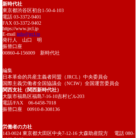
新時代社
東京都渋谷区初台1-50-4-103
電話 03-3372-9401
FAX 03-3372-9402
https://www.jrcl.jp
E-mail
info@jrcl.jp
発行人 山口 明
振替口座
00860-4-156009 新時代社
編集
日本革命的共産主義者同盟（JRCL）中央委員会
国際主義労働者全国協議会（NCIW）全国運営委員会
関西支社（関西新時代社）
大阪市福島区福島7-16-10吉村ビル203
電話/FAX 06-6458-7018
振替口座 00910-8-308136
労働者の力社
143-0024 東京都大田区中央7-12-16 大森助産院方 電話 080-