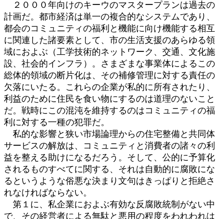
２０００年向けのキーウのマスタープランは過去の
計画だ。都市経済は単一の複合的なシステムであり、
都会のコミュニティの福利と機能に向け機能する相互
に関連した諸要素として、市の生活支援のあらゆる領
域におよぶ（工学技術的ネットワーク、交通、文化施
設、社会的インフラ）。さまざまな事業体によるこの
総体的領域の断片化は、その補修管理に対する責任の
欠落にいたる。これらの企業が私的に所有されたり、
利益のために住民を食い物にするのは道理のないこと
だ。戦時にこの混沌を維持するのはコミュニティの福
利に対する一種の犯罪だ。
私的な影響と狭い市場論理からの住宅整備と共同体
サービスの解放は、コミュニティと消費者の諸々の利
益を整える助けになるだろう。そして、公的に予算化
されるものすべてに関する、それは自動的に腐敗にな
るというような俗悪な決まり文句はきっぱりと拒絶さ
れなければならない。
第１に、私企業におよぶ有効な反腐敗統制がない中
で、その経営者による無駄と悪用の程度をわれわれは