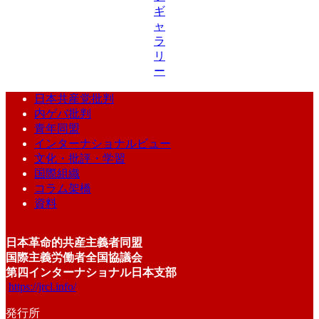
ギ
ャ
ラ
リ
ー
日本共産党批判
内ゲバ批判
青年同盟
インターナショナルビュー
文化・批評・学習
国際組織
コラム架橋
資料
日本革命的共産主義者同盟
国際主義労働者全国協議会
第四インターナショナル日本支部
https://jrcl.info/
発行所