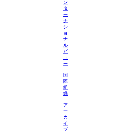
ン
タ
ー
ナ
シ
ョ
ナ
ル
ビ
ュ
ー
国
際
組
織
ア
ー
カ
イ
ブ