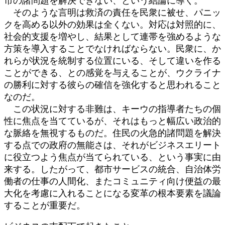
市の諸問題を解決できない、という結論に導く。
そのような言明は救済の責任を民衆に被せ、パニッ
クを高める以外の効果は全くない。対応は対照的に、
社会的支援を増やし、結果として連帯を強めるような
方策を導入することでなければならない。民衆に、か
れらが状況を統制する位置にいる、そして違いを作る
ことができる、との感覚を与えることが、ウクライナ
の勝利に対する彼らの確信を強化すると思われること
なのだ。
この状況に対する非難は、キーウの指導者たちの個
性に焦点を当てているが、それはもっと幅広い政治的
な脈絡を無視するものだ。住民の火急的諸問題を解決
する点での政府の無能さは、それがビジネスエリート
に役立つよう焦点が当てられている、という事実に由
来する。したがって、都市サービスの統合、自治体労
働者の仕事の人間化、またコミュニティ向け便益の最
大化を考慮に入れることになる変革の根本要素を議論
することが重要だ。