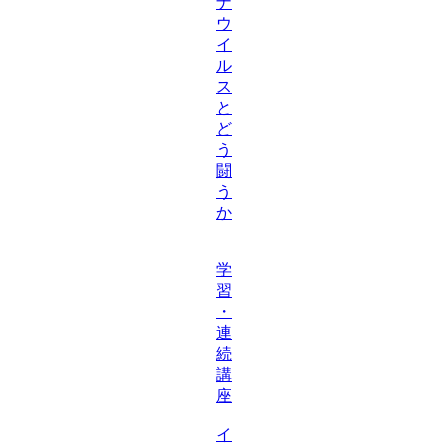
ナ
ウ
イ
ル
ス
と
ど
う
闘
う
か
学
習
・
連
続
講
座
イ