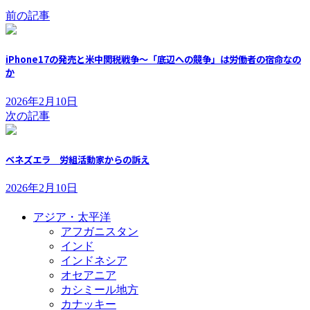
前の記事
iPhone17の発売と米中関税戦争～「底辺への競争」は労働者の宿命なの
か
2026年2月10日
次の記事
ベネズエラ 労組活動家からの訴え
2026年2月10日
アジア・太平洋
アフガニスタン
インド
インドネシア
オセアニア
カシミール地方
カナッキー