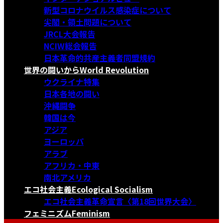
新型コロナウイルス感染症について
尖閣・領土問題について
JRCL大会報告
NCIW総会報告
日本革命的共産主義者同盟規約
世界の闘いから
World Revolution
ウクライナ特集
日本各地の闘い
沖縄闘争
韓国は今
アジア
ヨーロッパ
アラブ
アフリカ・中東
南北アメリカ
エコ社会主義
Ecological Socialism
エコ社会主義革命宣言〈第18回世界大会〉
フェミニズム
Feminism