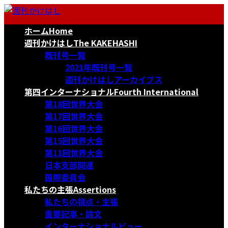
コ
ナ
ン
ビ
ホーム
Home
テ
ゲ
ン
ー
週刊かけはし
The KAKEHASHI
ツ
シ
既刊号一覧
へ
ョ
2021年既刊号一覧
ス
ン
週刊かけはしアーカイブス
キ
に
第四インターナショナル
Fourth International
ッ
移
第18回世界大会
プ
動
第17回世界大会
第16回世界大会
第15回世界大会
第11回世界大会
日本支部関連
国際委員会
私たちの主張
Assertions
私たちの視点・主張
重要記事・論文
インターナショナルビュー