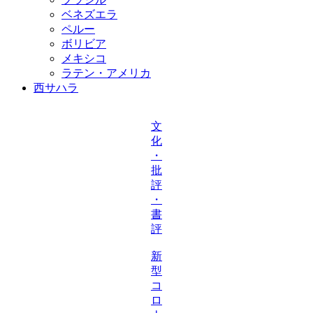
ベネズエラ
ペルー
ボリビア
メキシコ
ラテン・アメリカ
西サハラ
文
化
・
批
評
・
書
評
新
型
コ
ロ