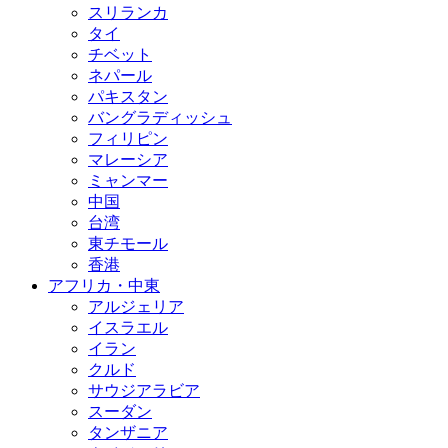
スリランカ
タイ
チベット
ネパール
パキスタン
バングラディッシュ
フィリピン
マレーシア
ミャンマー
中国
台湾
東チモール
香港
アフリカ・中東
アルジェリア
イスラエル
イラン
クルド
サウジアラビア
スーダン
タンザニア