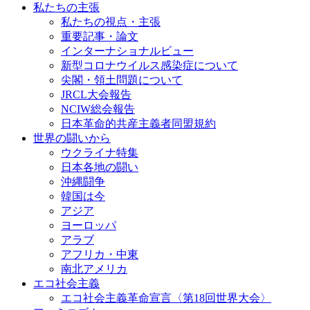
私たちの主張
私たちの視点・主張
重要記事・論文
インターナショナルビュー
新型コロナウイルス感染症について
尖閣・領土問題について
JRCL大会報告
NCIW総会報告
日本革命的共産主義者同盟規約
世界の闘いから
ウクライナ特集
日本各地の闘い
沖縄闘争
韓国は今
アジア
ヨーロッパ
アラブ
アフリカ・中東
南北アメリカ
エコ社会主義
エコ社会主義革命宣言〈第18回世界大会〉