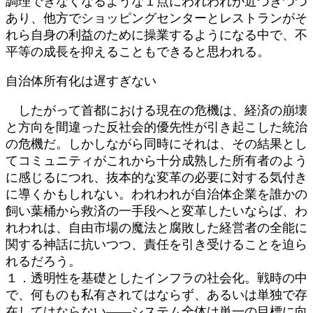
調理できなくなるような１点にわれわれが近づきつつ
あり、他方でショッピングセンターとレストランがそ
れら自身の利益のために操業するようになる中で、不
平等の成長を抑えることもできると思われる。
自治体所有化は遅すぎない
したがって首都における現在の危機は、経済の崩壊
と方向を間違った反社会的優先性が引き起こした統治
の危機だ。しかしながら同時にそれは、その結果とし
てコミュニティがこれから十分成熟した所有者のよう
に感じるにつれ、抜本的な変革の必要に対する気付き
に導くかもしれない。われわれが自治体企業を誰かの
飼い葉桶から救済の一手段へと変革したいならば、わ
れわれは、自由市場の魔法と腐敗した経営者の全能に
関する神話に抗いつつ、責任を引き受けることを迫ら
れるだろう。
１．透明性を基礎としたインフラの社会化。戦時の中
で、何ものも私有されてはならず、あるいは単独で存
在してはならない――システム全体は単一の目標に向