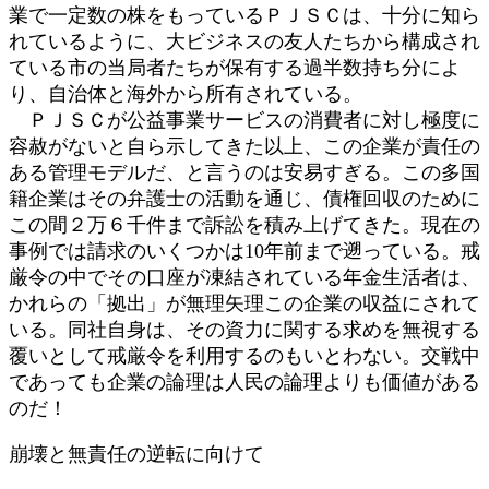
業で一定数の株をもっているＰＪＳＣは、十分に知ら
れているように、大ビジネスの友人たちから構成され
ている市の当局者たちが保有する過半数持ち分によ
り、自治体と海外から所有されている。
ＰＪＳＣが公益事業サービスの消費者に対し極度に
容赦がないと自ら示してきた以上、この企業が責任の
ある管理モデルだ、と言うのは安易すぎる。この多国
籍企業はその弁護士の活動を通じ、債権回収のために
この間２万６千件まで訴訟を積み上げてきた。現在の
事例では請求のいくつかは10年前まで遡っている。戒
厳令の中でその口座が凍結されている年金生活者は、
かれらの「拠出」が無理矢理この企業の収益にされて
いる。同社自身は、その資力に関する求めを無視する
覆いとして戒厳令を利用するのもいとわない。交戦中
であっても企業の論理は人民の論理よりも価値がある
のだ！
崩壊と無責任の逆転に向けて