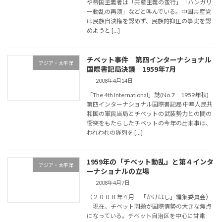
や帝国主義者は「共産主義の蛮行」「ハンガリ
ー動乱の再演」などと叫んでいる。中国共産党
は民族自決権を認めず、民族的抑圧の事実を認
めようと […]
チベット事件 第四インターナショナル
アジア・太平洋
国際書記局決議 1959年7月
2008年4月14日
「The 4th International」誌(No.7 1959年秋)
第四インターナショナル国際書記局 中華人民共
和国の軍民当局とチベットの武装勢力との間の
衝突をもたらしたチベットの今年の出来事は、
われわれの隊列を […]
1959年の「チベット動乱」と第４インタ
アジア・太平洋
ーナショナルの立場
2008年4月7日
（２００８年４月 「かけはし」編集委員会）
現在、チベット問題が国際情勢の大きな焦点
になっている。チベット自治区を中心に甘粛