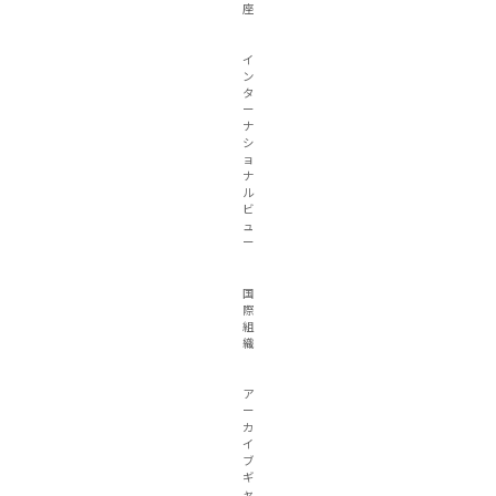
座
イ
ン
タ
ー
ナ
シ
ョ
ナ
ル
ビ
ュ
ー
国
際
組
織
ア
ー
カ
イ
ブ
ギ
ャ