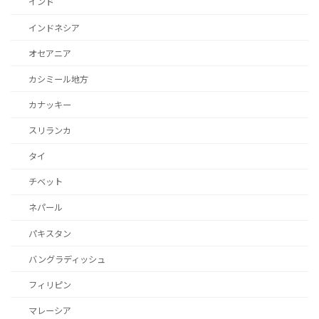
ー
インド
ジ
インドネシア
送
オセアニア
り
カシミール地方
カナッキー
スリランカ
タイ
チベット
ネパール
パキスタン
バングラディッシュ
フィリピン
マレーシア