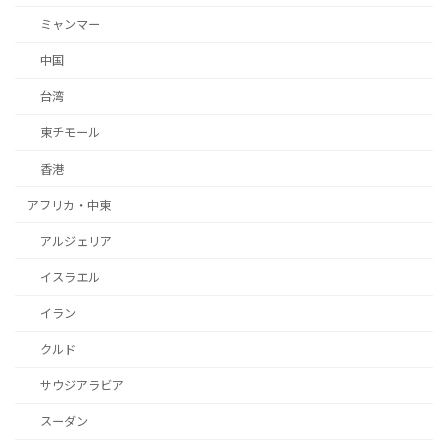
ミャンマー
中国
台湾
東チモール
香港
アフリカ・中東
アルジェリア
イスラエル
イラン
クルド
サウジアラビア
スーダン