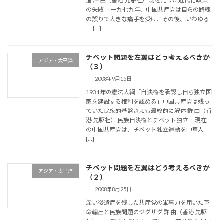
進 許 由（香港 先駆社） 功を焦った近代化政策
の失敗 一九七九年、中国共産党は自らの路線
の誤りで大きな痛手を受け、その後、いわゆる
「 […]
チベット問題を左翼はどう考えるべきか
アジア・太平洋
（３）
2008年9月15日
1931年の憲法大綱「自決権を承認し自ら独立国
家を建設する権利を認める」中国共産党は残っ
ていた民衆的基盤さえも最終的に解体 許 由（香
港 先駆社） 民族自決権とチベット独立 現在
の中国共産党は、チベット独立運動を中華人
[…]
チベット問題を左翼はどう考えるべきか
アジア・太平洋
（２）
2008年8月25日
深い後遺症を残した共産党の軍事力を用いた革
命輸出と民族問題のジグザグ 許 由（香港 先駆