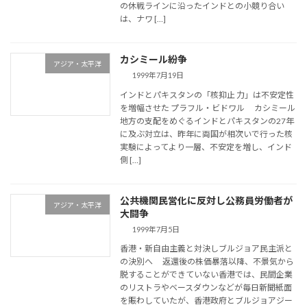
の休戦ラインに沿ったインドとの小競り合い
は、ナワ […]
カシミール紛争
アジア・太平洋
1999年7月19日
インドとパキスタンの「核抑止 力」は不安定性
を増幅させた プラフル・ビドワル カシミール
地方の支配をめぐるインドとパキスタンの27年
に及ぶ対立は、昨年に両国が相次いで行った核
実験によってより一層、不安定を増し、インド
側 […]
公共機関民営化に反対し公務員労働者が
アジア・太平洋
大闘争
1999年7月5日
香港・新自由主義と対決しブルジョア民主派と
の決別へ 返還後の株価暴落以降、不景気から
脱することができていない香港では、民間企業
のリストラやベースダウンなどが毎日新聞紙面
を賑わしていたが、香港政府とブルジョアジー