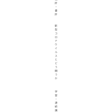
評
・
書
評
新
型
コ
ロ
ナ
ウ
イ
ル
ス
と
ど
う
闘
う
か
学
習
・
連
続
講