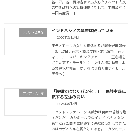
省、四川省、青海省まで拡大したチベット人民
の中国政府への抵抗運動に対して、中国政府と
中国共産党 […]
インドネシアの暴虐は続いている
アジア・太平洋
2000年5月19日
東ティモールの女性人権活動家が緊急現地報告
5月17日、東京・雙葉学園同窓会館で「東テ
ィモール・スピーキングツアー 正念場を
迎えた東ティモール独立 女性人権活動家によ
る緊急現地報告」が、ねばり強く東ティモール
民衆へ […]
「爆弾ではなくパンを！」 民族主義に
アジア・太平洋
抗する左派の闘い
1999年8月2日
モハメド・ファルーク 核競争は民衆の苦難を増
すだけだ カシミールでのインド-パキスタン
戦争と両国間の軍備競争に果敢に反対してきた
のはラディカル左翼だけである。 カシミール