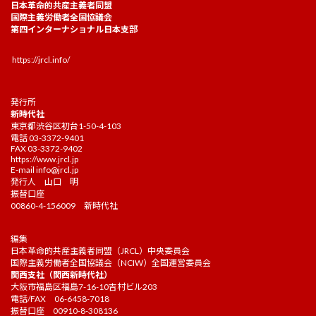
日本革命的共産主義者同盟
国際主義労働者全国協議会
第四インターナショナル日本支部
https://jrcl.info/
発行所
新時代社
東京都渋谷区初台1-50-4-103
電話 03-3372-9401
FAX 03-3372-9402
https://www.jrcl.jp
E-mail
info@jrcl.jp
発行人 山口 明
振替口座
00860-4-156009 新時代社
編集
日本革命的共産主義者同盟（JRCL）中央委員会
国際主義労働者全国協議会（NCIW）全国運営委員会
関西支社（関西新時代社）
大阪市福島区福島7-16-10吉村ビル203
電話/FAX 06-6458-7018
振替口座 00910-8-308136