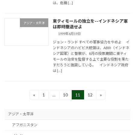
は、危機 […]
東ティモールの独立を--インドネシア軍
アジア・太平洋
は即時撤退せよ
1999年6月19日
ジョン・ランド すべての軍事協力をやめよ イ
ンドネシアのハビビ大統領は、ABRI（インドネ
シア国軍）と警察が、8月の投票期間に東ティ
モールの治安を監督する上で主要な役割を果た
すだろうと強調している。 インドネシア政府
は […]
投
«
1
…
10
11
12
»
固
固
固
固
定
定
定
定
稿
ペ
ペ
ペ
ペ
の
ー
ー
ー
ー
アジア・太平洋
ジ
ジ
ジ
ジ
ペ
アフガニスタン