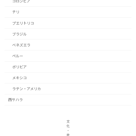
コロンビア
チリ
プエリトリコ
ブラジル
ベネズエラ
ペルー
ボリビア
メキシコ
ラテン・アメリカ
西サハラ
文
化
・
批