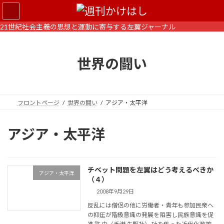
コ
ナ
ン
ビ
テ
ゲ
21世紀社会主義の思想と運動に寄与する左翼ジャーナル
ン
ー
ツ
シ
へ
ョ
世界の闘い
ス
ン
キ
に
ッ
移
プ
動
フロントページ
世界の闘い
アジア・太平洋
アジア・太平洋
チベット問題を左翼はどう考えるべきか
アジア・太平洋
（４）
2008年9月29日
反乱には僧侶の他に労働者・青年も参加民衆へ
の抑圧が階級意識の発展を阻害し民族意識を促