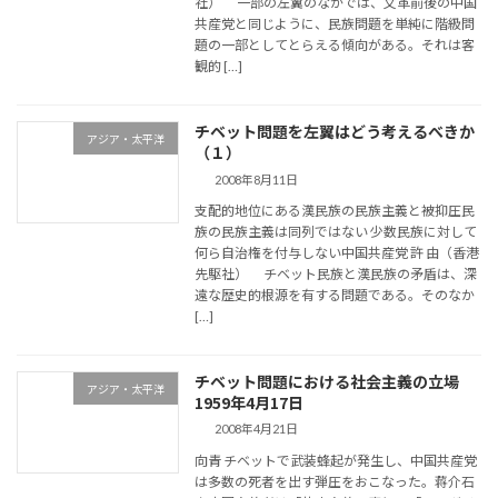
社） 一部の左翼のなかでは、文革前後の中国
共産党と同じように、民族問題を単純に階級問
題の一部としてとらえる傾向がある。それは客
観的 […]
チベット問題を左翼はどう考えるべきか
アジア・太平洋
（１）
2008年8月11日
支配的地位にある漢民族の民族主義と被抑圧民
族の民族主義は同列ではない 少数民族に対して
何ら自治権を付与しない中国共産党 許 由（香港
先駆社） チベット民族と漢民族の矛盾は、深
遠な歴史的根源を有する問題である。そのなか
[…]
チベット問題における社会主義の立場
アジア・太平洋
1959年4月17日
2008年4月21日
向青 チベットで武装蜂起が発生し、中国共産党
は多数の死者を出す弾圧をおこなった。蒋介石