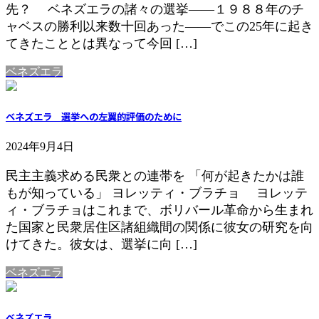
先？ ベネズエラの諸々の選挙――１９８８年のチ
ャベスの勝利以来数十回あった――でこの25年に起き
てきたこととは異なって今回 […]
ベネズエラ
ベネズエラ 選挙への左翼的評価のために
2024年9月4日
民主主義求める民衆との連帯を 「何が起きたかは誰
もが知っている」 ヨレッティ・ブラチョ ヨレッテ
ィ・ブラチョはこれまで、ボリバール革命から生まれ
た国家と民衆居住区諸組織間の関係に彼女の研究を向
けてきた。彼女は、選挙に向 […]
ベネズエラ
ベネズエラ