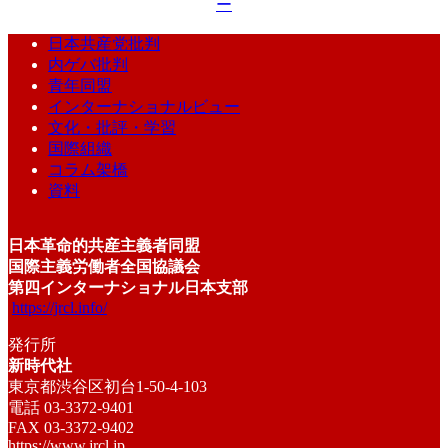
ー
日本共産党批判
内ゲバ批判
青年同盟
インターナショナルビュー
文化・批評・学習
国際組織
コラム架橋
資料
日本革命的共産主義者同盟
国際主義労働者全国協議会
第四インターナショナル日本支部
https://jrcl.info/
発行所
新時代社
東京都渋谷区初台1-50-4-103
電話 03-3372-9401
FAX 03-3372-9402
https://www.jrcl.jp