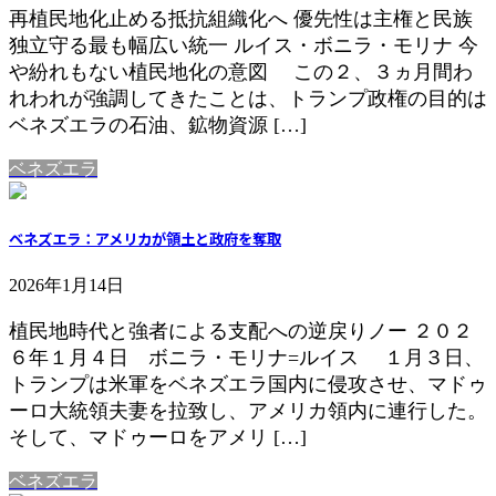
再植民地化止める抵抗組織化へ 優先性は主権と民族
独立守る最も幅広い統一 ルイス・ボニラ・モリナ 今
や紛れもない植民地化の意図 この２、３ヵ月間わ
れわれが強調してきたことは、トランプ政権の目的は
ベネズエラの石油、鉱物資源 […]
ベネズエラ
ベネズエラ：アメリカが領土と政府を奪取
2026年1月14日
植民地時代と強者による支配への逆戻りノー ２０２
６年１月４日 ボニラ・モリナ=ルイス １月３日、
トランプは米軍をベネズエラ国内に侵攻させ、マドゥ
ーロ大統領夫妻を拉致し、アメリカ領内に連行した。
そして、マドゥーロをアメリ […]
ベネズエラ