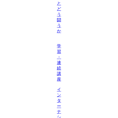
と
ど
う
闘
う
か
学
習
・
連
続
講
座
イ
ン
タ
ー
ナ
シ