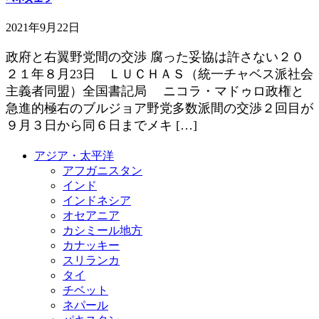
2021年9月22日
政府と右翼野党間の交渉 腐った妥協は許さない２０
２１年８月23日 ＬＵＣＨＡＳ（統一チャベス派社会
主義者同盟）全国書記局 ニコラ・マドゥロ政権と
急進的極右のブルジョア野党多数派間の交渉２回目が
９月３日から同６日までメキ […]
アジア・太平洋
アフガニスタン
インド
インドネシア
オセアニア
カシミール地方
カナッキー
スリランカ
タイ
チベット
ネパール