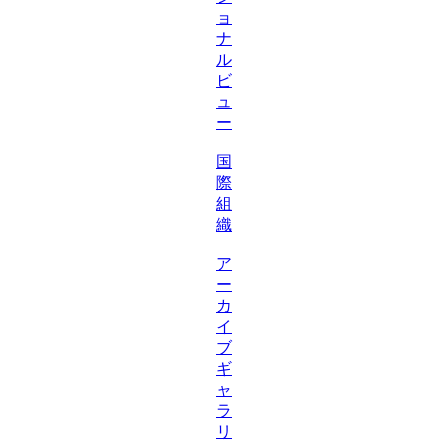
ョ
ナ
ル
ビ
ュ
ー
国
際
組
織
ア
ー
カ
イ
ブ
ギ
ャ
ラ
リ