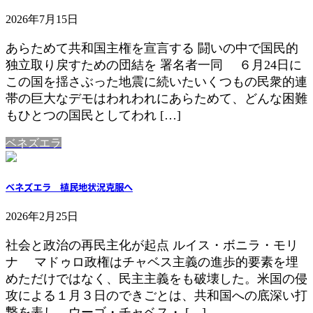
2026年7月15日
あらためて共和国主権を宣言する 闘いの中で国民的
独立取り戻すための団結を 署名者一同 ６月24日に
この国を揺さぶった地震に続いたいくつもの民衆的連
帯の巨大なデモはわれわれにあらためて、どんな困難
もひとつの国民としてわれ […]
ベネズエラ
ベネズエラ 植民地状況克服へ
2026年2月25日
社会と政治の再民主化が起点 ルイス・ボニラ・モリ
ナ マドゥロ政権はチャベス主義の進歩的要素を埋
めただけではなく、民主主義をも破壊した。米国の侵
攻による１月３日のできごとは、共和国への底深い打
撃を表し、ウーゴ・チャベス・ […]