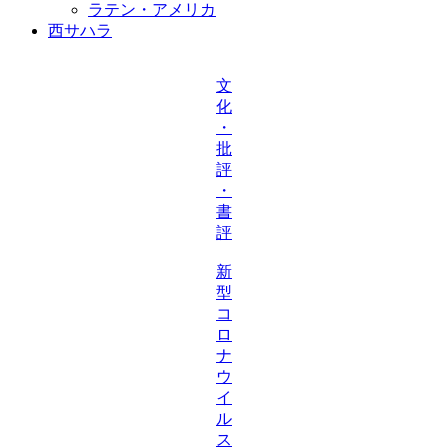
ラテン・アメリカ
西サハラ
文
化
・
批
評
・
書
評
新
型
コ
ロ
ナ
ウ
イ
ル
ス