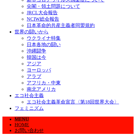
尖閣・領土問題について
JRCL大会報告
NCIW総会報告
日本革命的共産主義者同盟規約
世界の闘いから
ウクライナ特集
日本各地の闘い
沖縄闘争
韓国は今
アジア
ヨーロッパ
アラブ
アフリカ・中東
南北アメリカ
エコ社会主義
エコ社会主義革命宣言〈第18回世界大会〉
フェミニズム
MENU
HOME
お問い合わせ