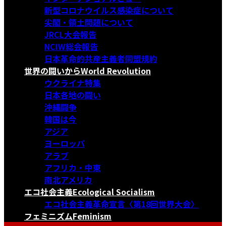
新型コロナウイルス感染症について
尖閣・領土問題について
JRCL大会報告
NCIW総会報告
日本革命的共産主義者同盟規約
世界の闘いから
World Revolution
ウクライナ特集
日本各地の闘い
沖縄闘争
韓国は今
アジア
ヨーロッパ
アラブ
アフリカ・中東
南北アメリカ
エコ社会主義
Ecological Socialism
エコ社会主義革命宣言〈第18回世界大会〉
フェミニズム
Feminism