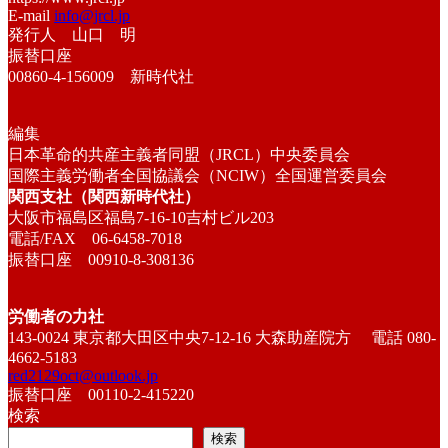
E-mail
info@jrcl.jp
発行人 山口 明
振替口座
00860-4-156009 新時代社
編集
日本革命的共産主義者同盟（JRCL）中央委員会
国際主義労働者全国協議会（NCIW）全国運営委員会
関西支社（関西新時代社）
大阪市福島区福島7-16-10吉村ビル203
電話/FAX 06-6458-7018
振替口座 00910-8-308136
労働者の力社
143-0024 東京都大田区中央7-12-16 大森助産院方 電話 080-
4662-5183
red2129oct@outlook.jp
振替口座 00110-2-415220
検索
検索