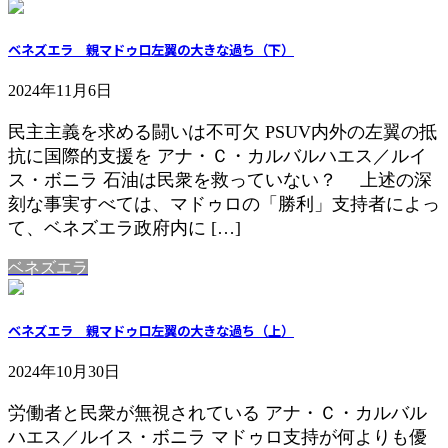
ベネズエラ 親マドゥロ左翼の大きな過ち（下）
2024年11月6日
民主主義を求める闘いは不可欠 PSUV内外の左翼の抵
抗に国際的支援を アナ・Ｃ・カルバルハエス／ルイ
ス・ボニラ 石油は民衆を救っていない？ 上述の深
刻な事実すべては、マドゥロの「勝利」支持者によっ
て、ベネズエラ政府内に […]
ベネズエラ
ベネズエラ 親マドゥロ左翼の大きな過ち（上）
2024年10月30日
労働者と民衆が無視されている アナ・Ｃ・カルバル
ハエス／ルイス・ボニラ マドゥロ支持が何よりも優