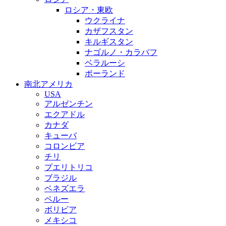
ロシア・東欧
ウクライナ
カザフスタン
キルギスタン
ナゴルノ・カラバフ
ベラルーシ
ポーランド
南北アメリカ
USA
アルゼンチン
エクアドル
カナダ
キューバ
コロンビア
チリ
プエリトリコ
ブラジル
ベネズエラ
ペルー
ボリビア
メキシコ