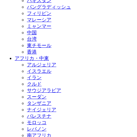
パキスタン
バングラディッシュ
フィリピン
マレーシア
ミャンマー
中国
台湾
東チモール
香港
アフリカ・中東
アルジェリア
イスラエル
イラン
クルド
サウジアラビア
スーダン
タンザニア
ナイジェリア
パレスチナ
モロッコ
レバノン
南アフリカ