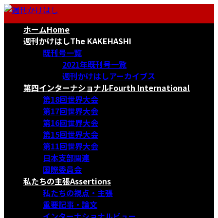
コ
ナ
ン
ビ
ホーム
Home
テ
ゲ
ン
ー
週刊かけはし
The KAKEHASHI
ツ
シ
既刊号一覧
へ
ョ
2021年既刊号一覧
ス
ン
週刊かけはしアーカイブス
キ
に
第四インターナショナル
Fourth International
ッ
移
第18回世界大会
プ
動
第17回世界大会
第16回世界大会
第15回世界大会
第11回世界大会
日本支部関連
国際委員会
私たちの主張
Assertions
私たちの視点・主張
重要記事・論文
インターナショナルビュー