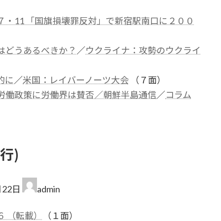
７・11 「国旗損壊罪反対」で新宿駅南口に２００
はどうあるべきか？
／
ウクライナ：攻勢のウクライ
的に
／
米国：レイバーノーツ大会
（７面）
労働政策に労働界は賛否／朝鮮半島通信
／
コラム
行)
月22日
admin
 （転載）
（１面）