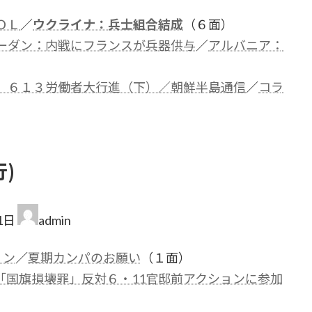
ＯＬ
／
ウクライナ：兵士組合結成
（６面）
ーダン：内戦にフランスが兵器供与
／
アルバニア：
 ６１３労働者大行進（下）／朝鮮半島通信
／
コラ
行)
1日
admin
ョン
／
夏期カンパのお願い
（１面）
「国旗損壊罪」反対６・11官邸前アクションに参加