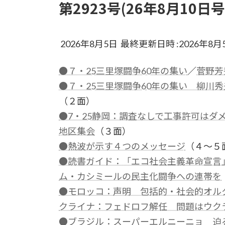
第2923号(26年8月10日号
2026年8月5日 最終更新日時 :2026年8月
●７・25三里塚闘争60年の集い
／
菅野芳
●７・25三里塚闘争60年の集い 柳川
（２面）
●7・25静岡：調査なしで工事許可はダ
地区集会
（３面）
●熱波が示す４つのメッセージ
（４～５
●読書ガイド：「エコ社会主義革命宣言
ム・カシミールの民主化闘争への連帯を
●モロッコ：声明 包括的・社会的オル
クライナ：フェドロフ解任 問題はウク
●ブラジル：スーパーエルニーニョ 迫