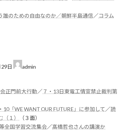
う誰のための自由なのか／朝鮮半島通信
／
コラム
月29日
admin
）
国会正門前大行動
／
７・13日東電工情宣禁止裁判第
10「WE WANT OUR FUTURE」に参加して
／
読
む（１）
（３面）
題等全国学習交流集会
／
髙橋哲也さんの講演か