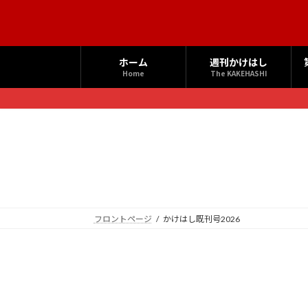
コ
ナ
ン
ビ
テ
ゲ
ン
ー
ホーム
週刊かけはし
ツ
シ
Home
The KAKEHASHI
へ
ョ
ス
ン
キ
に
ッ
移
プ
動
フロントページ
かけはし既刊号2026