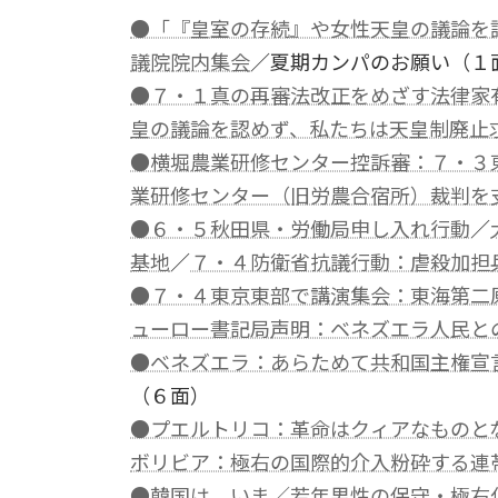
●「『皇室の存続』や女性天皇の議論を
議院院内集会
／夏期カンパのお願い（１
●７・１真の再審法改正をめざす法律家
皇の議論を認めず、私たちは天皇制廃止
●横堀農業研修センター控訴審：７・３
業研修センター（旧労農合宿所）裁判を
●６・５秋田県・労働局申し入れ行動
／
基地
／
７・４防衛省抗議行動：虐殺加担
●７・４東京東部で講演集会：東海第二
ューロー書記局声明：ベネズエラ人民と
●ベネズエラ：あらためて共和国主権宣
（６面）
●プエルトリコ：革命はクィアなものと
ボリビア：極右の国際的介入粉砕する連
●韓国は、いま／若年男性の保守・極右