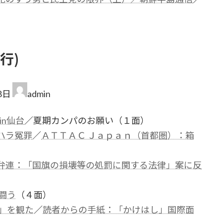
行)
8日
admin
in仙台
／夏期カンパのお願い（１面）
ハラ冤罪
／
ＡＴＴＡＣ Ｊａｐａｎ（首都圏）：箱
弁連：「国旗の損壊等の処罰に関する法律」案に反
闘う
（４面）
」を観た
／
読者からの手紙：「かけはし」国際面