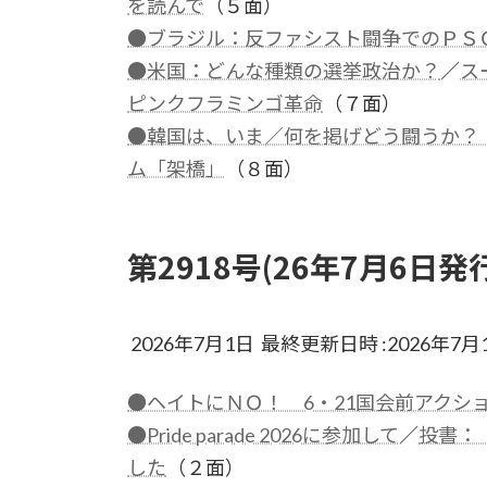
を読んで
（５面）
●ブラジル：反ファシスト闘争でのＰＳ
●米国：どんな種類の選挙政治か？
／
ス
ピンクフラミンゴ革命
（７面）
●韓国は、いま／何を掲げどう闘うか？
ム「架橋」
（８面）
第2918号(26年7月6日発
2026年7月1日 最終更新日時 :2026年7月
●ヘイトにＮＯ！ 6・21国会前アクシ
●Pride parade 2026に参加して
／
投書：
した
（２面）