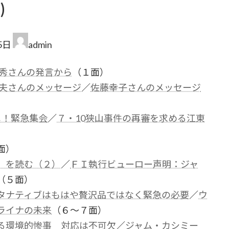
)
5日
admin
秀さんの発言から
（１面）
秀夫さんのメッセージ
／
佐藤幸子さんのメッセージ
メ！緊急集会
／
７・10狭山事件の再審を求める江東
面）
」を読む（２）
／
ＦＩ執行ビューロー声明：ジャ
（５面）
タナティブはもはや贅沢品ではなく緊急の必要
／
ウ
ライナの未来
（６～７面）
る環境的惨事 対応は不可欠
／
ジャム・カシミー