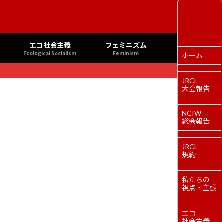
エコ社会主義
フェミニズム
Ecological Socialism
Feminism
ホーム
JRCL
大会報告
NCIW
総会報告
JRCL
規約
私たちの
視点・主張
エコ
社会主義