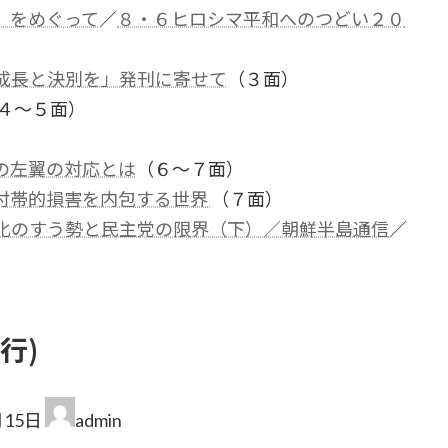
」をめぐって
／
８・６ヒロシマ平和へのつどい２０
）
成長と決別を」発刊に寄せて
（３面）
４～５面）
）
の左翼の対応とは
（６～７面）
付帯的損害を内包する世界
（７面）
化のすう勢と民主党の限界（下）／朝鮮半島通信
／
行)
月15日
admin