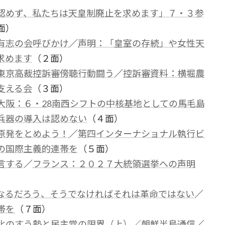
認めず、私たちは天皇制廃止を求めます」７・３参
面）
有志の会呼びかけ
／
声明：「皇室の存続」や女性天
求めます
（２面）
東京高裁控訴審傍聴行動闘う
／
控訴審資料：横堀農
支える会
（３面）
大阪：６・28南西シフトの中核基地としての馬毛島
兵器の導入は認めない
（４面）
原発をとめよう！
／
第四インターナショナル執行ビ
の国際主義的連帯を
（５面）
言する
／
フランス：２０２７大統領選挙への声明
なるだろう、そうでなければそれは革命ではない
／
帯を
（７面）
化のすう勢と民主党の限界（上）／朝鮮半島通信
／