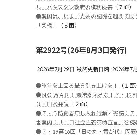
ル パキスタン政府の権利侵害
（７面）
●韓国は、いま／光州の記憶を超えて問
「架橋」
（８面）
第2922号(26年8月3日発行)
2026年7月29日 最終更新日時 :2026年7
●昨年を上回る最賃引き上げを！
（１面
●ＮＯ ＷＡＲ！ 憲法変えるな！７・19
３回口答弁論
（２面）
●７・６防衛省申し入れ行動
／
寄稿：７・
書案内：「エコ社会主義革命宣言」を読
●７・19第16回「日の丸・君が代」問