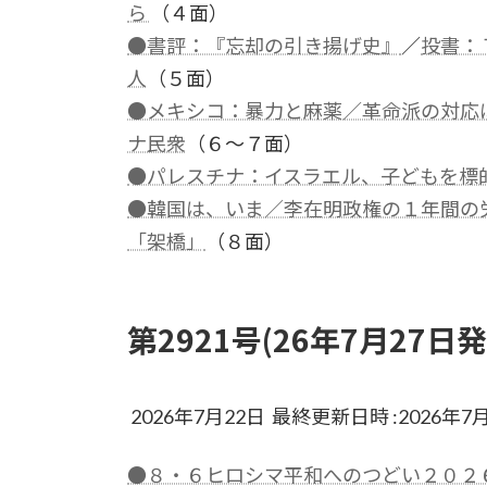
ら
（４面）
●書評：『忘却の引き揚げ史』
／
投書：
人
（５面）
●メキシコ：暴力と麻薬／革命派の対応
ナ民衆
（６～７面）
●パレスチナ：イスラエル、子どもを標
●韓国は、いま／李在明政権の１年間の
「架橋」
（８面）
第2921号(26年7月27日発
2026年7月22日 最終更新日時 :2026年7
●８・６ヒロシマ平和へのつどい２０２６