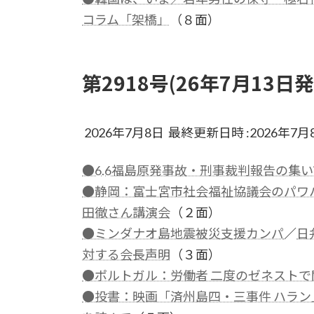
コラム「架橋」
（８面）
第2918号(26年7月13日発
2026年7月8日 最終更新日時 :2026年7月
●6.6福島原発事故・刑事裁判報告の集い
●静岡：富士宮市社会福祉協議会のパワ
田徹さん講演会
（２面）
●ミンダナオ島地震被災支援カンパ
／
日
対する会長声明
（３面）
●ポルトガル：労働者 二度のゼネストで
●投書：映画「済州島四・三事件 ハラン