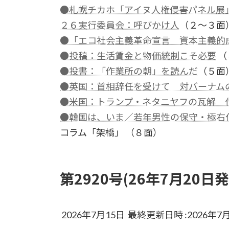
●札幌チカホ「アイヌ人権侵害パネル展
２６実行委員会：呼びかけ人
（２～３面
●「エコ社会主義革命宣言 資本主義的
●投稿：生活賃金と物価統制こそ必要
（
●投書：「作業所の朝」を読んだ
（５面
●英国：首相辞任を受けて 対バーナム
●米国：トランプ・ネタニヤフの瓦解 
●韓国は、いま／若年男性の保守・極右
コラム「架橋」 （８面）
第2920号(26年7月20日発
2026年7月15日 最終更新日時 :2026年7